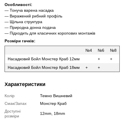
Особливості:
— Тонуча варена насадка
— Виражений рибний профіль
— Щільна структура
— Природна донна подача
— Підходить для класичних коропових монтажів
Розміри гачків:
№4
№6
№8
Насадковий Бойл Монстер Краб 12мм
+
+
Насадковий Бойл Монстер Краб 18мм
+
+
Характеристики
Колір
Темно Вишневий
Смак/Запах
Монстер Краб
Доступні
12mm, 18mm
розміри