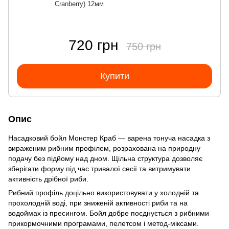
Cranberry) 12мм
720 грн
750 грн
Купити
Опис
Насадковий бойл Монстер Краб — варена тонуча насадка з
вираженим рибним профілем, розрахована на природну
подачу без підйому над дном. Щільна структура дозволяє
зберігати форму під час тривалої сесії та витримувати
активність дрібної риби.
Рибний профіль доцільно використовувати у холодній та
прохолодній воді, при зниженій активності риби та на
водоймах із пресингом. Бойл добре поєднується з рибними
прикормочними програмами, пелетсом і метод-міксами.