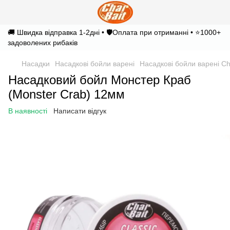
🚚 Швидка відправка 1-2дні • 🛡️Оплата при отриманні • ⭐1000+
задоволених рибаків
Насадки
Насадкові бойли варені
Насадкові бойли варені Ch
Насадковий бойл Монстер Краб
(Monster Crab) 12мм
В наявності
Написати відгук