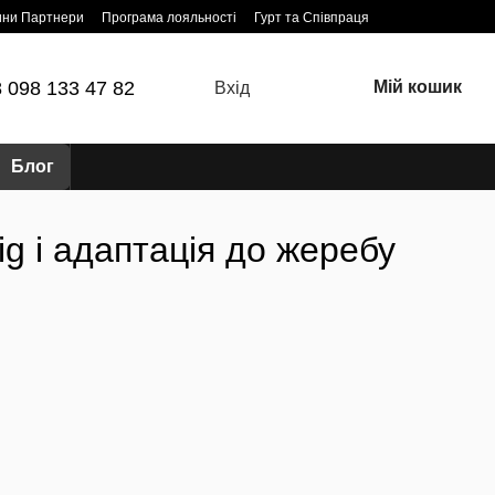
ини Партнери
Програма лояльності
Гурт та Співпраця
 098 133 47 82
Мій кошик
Вхід
Блог
ig і адаптація до жеребу