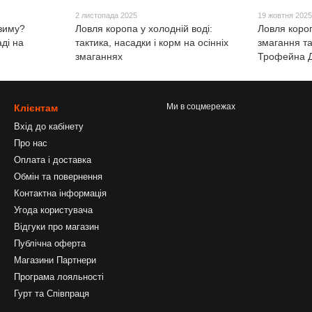
2 листопада 2025
19 жовтня 202
 зиму?
Ловля коропа у холодній воді:
Ловля короп
ді на
тактика, насадки і корм на осінніх
змагання та
змаганнях
Трофейна 
Ми в соцмережах
Клієнтам
Вхід до кабінету
Про нас
Оплата і доставка
Обмін та повернення
Контактна інформація
Угода користувача
Відгуки про магазин
Публічна оферта
Магазини Партнери
Програма лояльності
Гурт та Співпраця