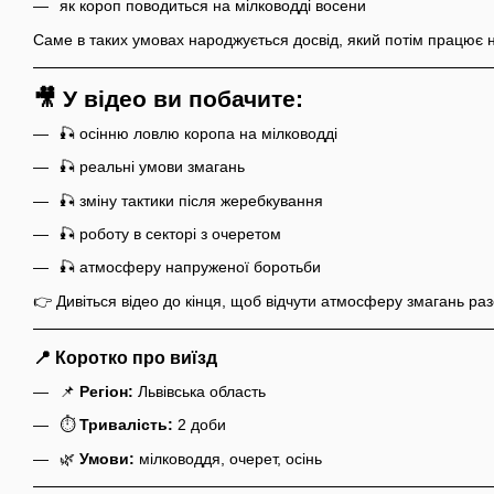
як короп поводиться на мілководді восени
Саме в таких умовах народжується досвід, який потім працює 
🎥 У відео ви побачите:
🎣 осінню ловлю коропа на мілководді
🎣 реальні умови змагань
🎣 зміну тактики після жеребкування
🎣 роботу в секторі з очеретом
🎣 атмосферу напруженої боротьби
👉 Дивіться відео до кінця, щоб відчути атмосферу змагань раз
📍 Коротко про виїзд
📌
Регіон:
Львівська область
⏱
Тривалість:
2 доби
🌿
Умови:
мілководдя, очерет, осінь