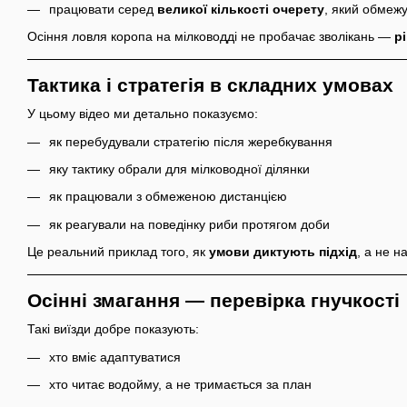
працювати серед
великої кількості очерету
, який обмежу
Осіння ловля коропа на мілководді не пробачає зволікань —
р
Тактика і стратегія в складних умовах
У цьому відео ми детально показуємо:
як перебудували стратегію після жеребкування
яку тактику обрали для мілководної ділянки
як працювали з обмеженою дистанцією
як реагували на поведінку риби протягом доби
Це реальний приклад того, як
умови диктують підхід
, а не н
Осінні змагання — перевірка гнучкості
Такі виїзди добре показують:
хто вміє адаптуватися
хто читає водойму, а не тримається за план