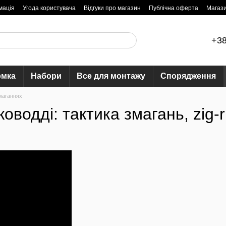
мація
Угода користувача
Відгуки про магазин
Публічна оферта
Магаз
+38
рмка
Набори
Все для монтажу
Спорядження
змаганнях
оводді: тактика змагань, zig-r