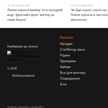
30 листопада 2025
16 листопада 2025
Ловля коропа взимку та в холодній
Чи йде короп спати на
воді: фрістайл флет метод на
Ловля коропа в листопа
озері Баунті
змаганнях
Каталог
Насадки
Приймаємо до оплати
Стік/Метод мікси
Рідини
Прикормка
Набори
© 2026
Все для монтажу
Мобільна версія
Спорядження
Блог
Інтернет-магазин створений з