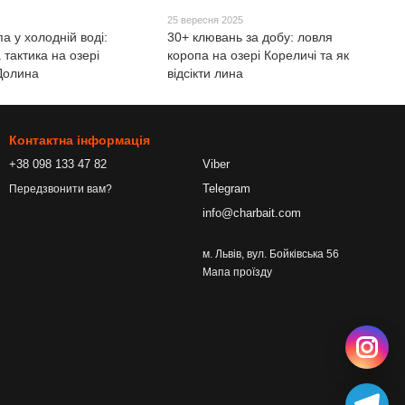
5
25 вересня 2025
а у холодній воді:
30+ клювань за добу: ловля
 тактика на озері
коропа на озері Кореличі та як
Долина
відсікти лина
Контактна інформація
+38 098 133 47 82
Viber
Telegram
Передзвонити вам?
info@charbait.com
м. Львів, вул. Бойківська 56
Мапа проїзду