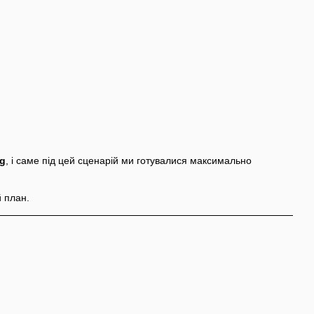
ig
, і саме під цей сценарій ми готувалися максимально
 план.