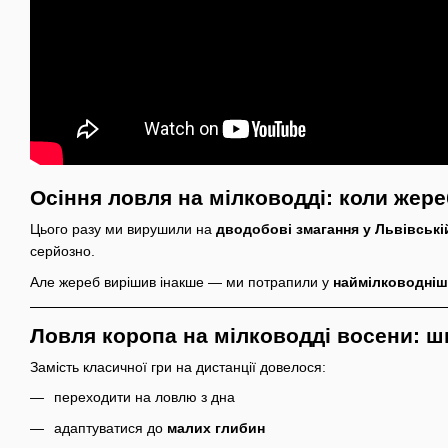
Осіння ловля на мілководді: коли жер
Цього разу ми вирушили на
дводобові змагання у Львівські
серйозно.
Але жереб вирішив інакше — ми потрапили у
наймілководніш
Ловля коропа на мілководді восени: ш
Замість класичної гри на дистанції довелося:
переходити на ловлю з дна
адаптуватися до
малих глибин