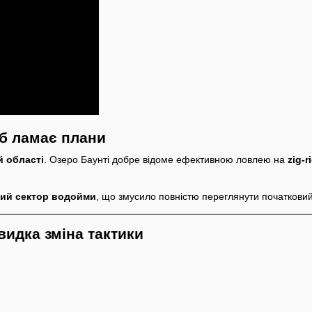
еб ламає плани
й області
. Озеро Баунті добре відоме ефективною ловлею на
zig-r
ий сектор водойми
, що змусило повністю переглянути початковий
видка зміна тактики