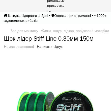
🚚 Швидка відправка 1-2дні • 🛡️Оплата при отриманні • ⭐1000+
задоволених рибаків
Все для монтажу
Жилка, шнур, лідкор, повідковий матеріал
Шок лідер Stiff Line 0.30мм 150м
Немає в наявності
Написати відгук