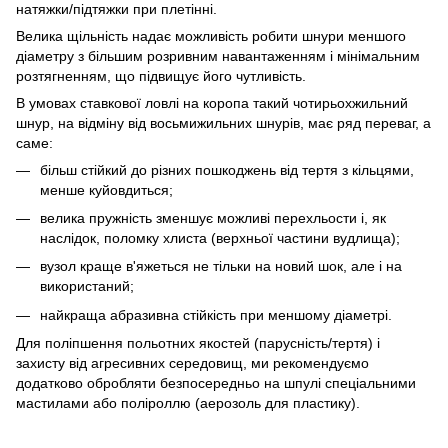
натяжки/підтяжки при плетінні.
Велика щільність надає можливість робити шнури меншого
діаметру з більшим розривним навантаженням і мінімальним
розтягненням, що підвищує його чутливість.
В умовах ставкової ловлі на коропа такий чотирьохжильний
шнур, на відміну від восьмижильних шнурів, має ряд переваг, а
саме:
більш стійкий до різних пошкоджень від тертя з кільцями,
менше куйовдиться;
велика пружність зменшує можливі перехльости і, як
наслідок, поломку хлиста (верхньої частини вудлища);
вузол краще в'яжеться не тільки на новий шок, але і на
використаний;
найкраща абразивна стійкість при меншому діаметрі.
Для поліпшення польотних якостей (парусність/тертя) і
захисту від агресивних середовищ, ми рекомендуємо
додатково обробляти безпосередньо на шпулі спеціальними
мастилами або поліроллю (аерозоль для пластику).