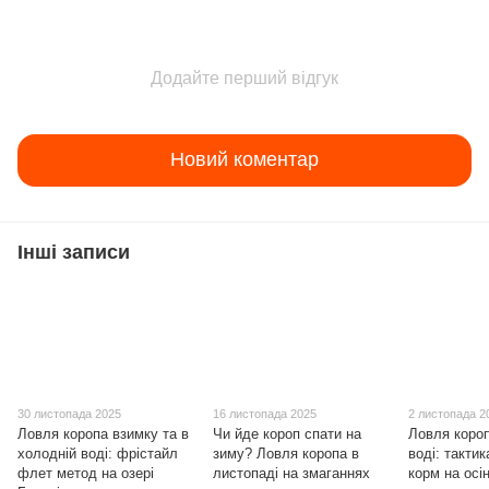
Додайте перший відгук
Новий коментар
Інші записи
30 листопада 2025
16 листопада 2025
2 листопада 2
Ловля коропа взимку та в
Чи йде короп спати на
Ловля короп
холодній воді: фрістайл
зиму? Ловля коропа в
воді: тактик
флет метод на озері
листопаді на змаганнях
корм на осі