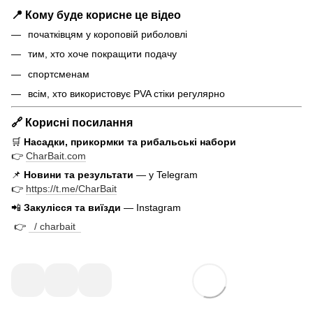
📍 Кому буде корисне це відео
початківцям у короповій риболовлі
тим, хто хоче покращити подачу
спортсменам
всім, хто використовує PVA стіки регулярно
🔗 Корисні посилання
🛒
Насадки, прикормки та рибальські набори
👉
CharBait.com
📌
Новини та результати
— у Telegram
👉
https://t.me/CharBait
📲
Закулісся та виїзди
— Instagram
👉
/ charbait