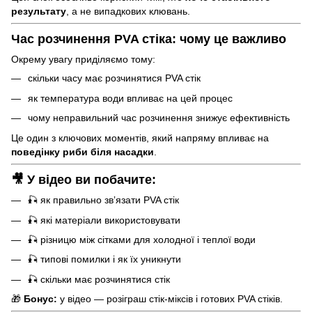
результату
, а не випадкових клювань.
Час розчинення PVA стіка: чому це важливо
Окрему увагу приділяємо тому:
скільки часу має розчинятися PVA стік
як температура води впливає на цей процес
чому неправильний час розчинення знижує ефективність
Це один з ключових моментів, який напряму впливає на
поведінку риби біля насадки
.
🎥 У відео ви побачите:
🎣 як правильно звʼязати PVA стік
🎣 які матеріали використовувати
🎣 різницю між сітками для холодної і теплої води
🎣 типові помилки і як їх уникнути
🎣 скільки має розчинятися стік
🎁
Бонус:
у відео — розіграш стік-міксів і готових PVA стіків.