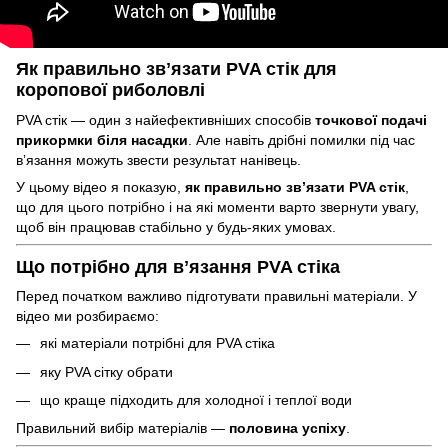
Як правильно звʼязати PVA стік для
коропової риболовлі
PVA стік — один з найефективніших способів
точкової подачі
прикормки біля насадки
. Але навіть дрібні помилки під час
вʼязання можуть звести результат нанівець.
У цьому відео я показую,
як правильно звʼязати PVA стік
,
що для цього потрібно і на які моменти варто звернути увагу,
щоб він працював стабільно у будь-яких умовах.
Що потрібно для вʼязання PVA стіка
Перед початком важливо підготувати правильні матеріали. У
відео ми розбираємо:
які матеріали потрібні для PVA стіка
яку PVA сітку обрати
що краще підходить для холодної і теплої води
Правильний вибір матеріалів —
половина успіху
.