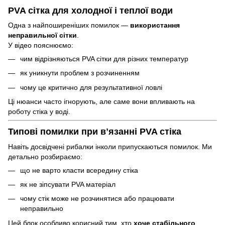
PVA сітка для холодної і теплої води
Одна з найпоширеніших помилок —
використання
неправильної сітки
.
У відео пояснюємо:
чим відрізняються PVA сітки для різних температур
як уникнути проблем з розчиненням
чому це критично для результативної ловлі
Ці нюанси часто ігнорують, але саме вони впливають на
роботу стіка у воді.
Типові помилки при вʼязанні PVA стіка
Навіть досвідчені рибалки інколи припускаються помилок. Ми
детально розбираємо:
що не варто класти всередину стіка
як не зіпсувати PVA матеріал
чому стік може не розчинятися або працювати
неправильно
Цей блок особливо корисний тим, хто
хоче стабільного