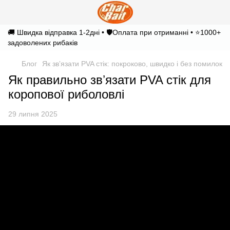
🚚 Швидка відправка 1-2дні • 🛡️Оплата при отриманні • ⭐1000+
задоволених рибаків
Блог
Як звʼязати PVA стік: покроково, швидко і без помилок
Як правильно звʼязати PVA стік для
коропової риболовлі
29 липня 2025