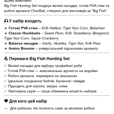
цьому комплекті.
Big Fish Hunting Set
поєднує великі насадки, готові PVA стіки та
робочі аромати CharBait, створені для мисливців за “Big Fish”.
🎣
У набір входить
🔸
Готові PVA стіки
–
Krill–Halibut
,
Tiger Nut–Corn
,
Belachan
🔸
Classic Hookbaits
–
Sweet Plum, Krill, Strawberry–Bergamot,
Tiger Nut–Corn, Squid–Cranberry
🔸
Balance насадки
–
Garlic, Veselka, Tiger Nut, Krill–Pear
🔸
Amino Booster
– універсальний підсилювач аромату
💪
Переваги Big Fish Hunting Set
✅ Великі насадки для відбору трофейної риби
✅ Готові PVA стіки — максимальна зручність на водоймі
✅ Робочі аромати, перевірені на змаганнях
✅ Ідеальне поєднання бойлів, балансів і ліквідів
✅ Підходить для коропа, амура, сома
✅ Лімітована серія — лише обмежена кількість наборів
🧡
Для кого цей набір
Для рибалок, які полюють саме за великою рибою