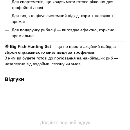
Для спортсменів, що хочуть мати готове рішення для
трофейної ловлі
Для тих, хто цінує системний підхід: корм + насадка +
аромат
Для подарунку рибалці — виглядає ефектно, корисно і
преміально
🎁
Big Fish Hunting Set
— це не просто акційний набір, а
зброя справжнього мисливця за трофеями
.
З ним ви будете готові до полювання на найбільших риб —
незалежно від водойми, сезону чи умов.
Відгуки
Додайте перший відгук