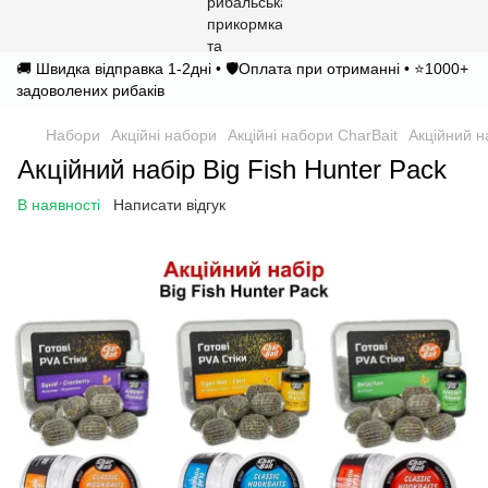
🚚 Швидка відправка 1-2дні • 🛡️Оплата при отриманні • ⭐1000+
задоволених рибаків
Набори
Акційні набори
Акційні набори CharBait
Акційний н
Акційний набір Big Fish Hunter Pack
В наявності
Написати відгук