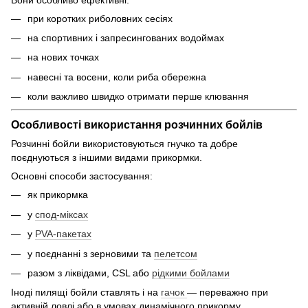
при коротких риболовних сесіях
на спортивних і запресингованих водоймах
на нових точках
навесні та восени, коли риба обережна
коли важливо швидко отримати перше клювання
Особливості використання розчинних бойлів
Розчинні бойли використовуються гнучко та добре
поєднуються з іншими видами прикормки.
Основні способи застосування:
як прикормка
у
спод-міксах
у
PVA-пакетах
у поєднанні з зерновими та
пелетсом
разом з ліквідами, CSL або
рідкими бойлами
Іноді пилящі бойли ставлять і на
гачок
— переважно при
активній ловлі або в умовах динамічного прикорму.