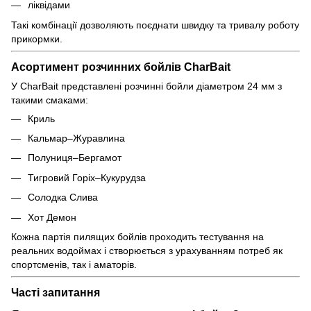
ліквідами
Такі комбінації дозволяють поєднати швидку та тривалу роботу
прикормки.
Асортимент розчинних бойлів CharBait
У CharBait представлені розчинні бойли діаметром 24 мм з
такими смаками:
Криль
Кальмар–Журавлина
Полуниця–Бергамот
Тигровий Горіх–Кукурудза
Солодка Слива
Хот Демон
Кожна партія пилящих бойлів проходить тестування на
реальних водоймах і створюється з урахуванням потреб як
спортсменів, так і аматорів.
Часті запитання