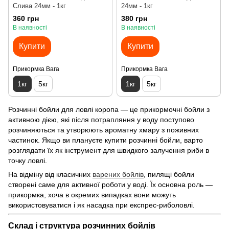
Слива 24мм - 1кг
24мм - 1кг
360 грн
380 грн
В наявності
В наявності
Купити
Купити
Прикормка Вага
Прикормка Вага
1кг
5кг
1кг
5кг
Розчинні бойли для ловлі коропа — це прикормочні бойли з
активною дією, які після потрапляння у воду поступово
розчиняються та утворюють ароматну хмару з поживних
частинок. Якщо ви плануєте купити розчинні бойли, варто
розглядати їх як інструмент для швидкого залучення риби в
точку ловлі.
На відміну від класичних
варених бойлів
, пилящі бойли
створені саме для активної роботи у воді. Їх основна роль —
прикормка, хоча в окремих випадках вони можуть
використовуватися і як насадка при експрес-риболовлі.
Склад і структура розчинних бойлів