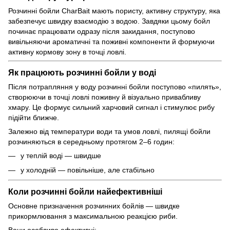
Розчинні бойли CharBait мають пористу, активну структуру, яка
забезпечує швидку взаємодію з водою. Завдяки цьому бойл
починає працювати одразу після закидання, поступово
вивільняючи ароматичні та поживні компоненти й формуючи
активну кормову зону в точці ловлі.
Як працюють розчинні бойли у воді
Після потрапляння у воду розчинні бойли поступово «пилять»,
створюючи в точці ловлі поживну й візуально привабливу
хмару. Це формує сильний харчовий сигнал і стимулює рибу
підійти ближче.
Залежно від температури води та умов ловлі, пилящі бойли
розчиняються в середньому протягом 2–6 годин:
у теплій воді — швидше
у холодній — повільніше, але стабільно
Коли розчинні бойли найефективніші
Основне призначення розчинних бойлів — швидке
прикормлювання з максимальною реакцією риби.
Вони особливо ефективні: