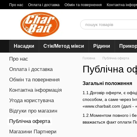
Перейти до основного контенту
Про нас
Оплата і доставка
Обмін та повернення
Контактна інфор
Насадки
Стік/Метод мікси
Рідини
Прико
Про нас
Головна
Публічна оферта
Публічна оф
Оплата і доставка
Обмін та повернення
Загальні положення
Контактна інформація
1.1.Договір оферти, є офіц
способом, а саме через Інт
Угода користувача
«www.charbait.com (далі - 
Відгуки про магазин
1.2.Моментом повного і бе
Публічна оферта
вважається факт оплати По
Магазини Партнери