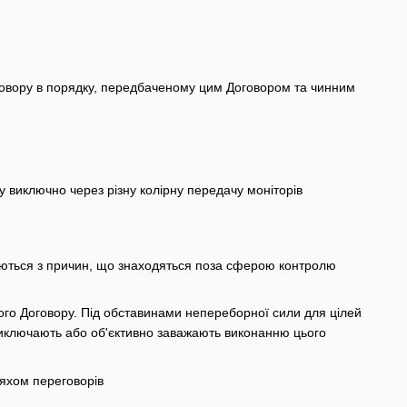
говору в порядку, передбаченому цим Договором та чинним
ру виключно через різну колірну передачу моніторів
уваються з причин, що знаходяться поза сферою контролю
ього Договору. Під обставинами непереборної сили для цілей
виключають або об'єктивно заважають виконанню цього
яхом переговорів