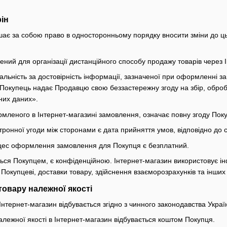
рін
шає за собою право в односторонньому порядку вносити зміни до цьо
ений для організації дистанційного способу продажу товарів через І
дальність за достовірність інформації, зазначеної при оформленні 
Покупець надає Продавцю свою беззастережну згоду на збір, обробк
них даних».
леного в Інтернет-магазині замовлення, означає повну згоду Покуп
ронної угоди між сторонами є дата прийняття умов, відповідно до с
роцес оформлення замовлення для Покупця є безплатний.
ься Покупцем, є конфіденційною. Інтернет-магазин використовує 
Покупцеві, доставки товару, здійснення взаєморозрахунків та інших
овару належної якості
нтернет-магазин відбувається згідно з чинного законодавства Украї
лежної якості в Інтернет-магазин відбувається коштом Покупця.