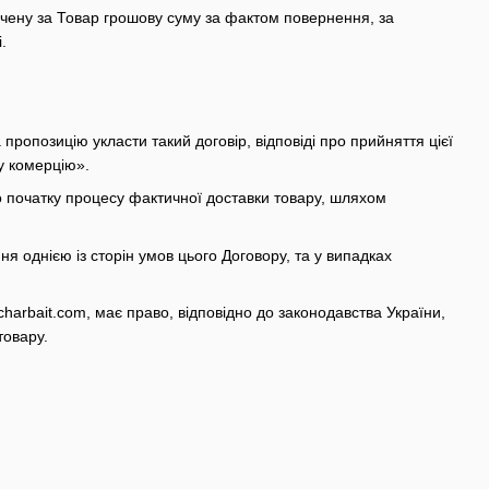
ачену за Товар грошову суму за фактом повернення, за
.
опозицію укласти такий договір, відповіді про прийняття цієї
у комерцію».
до початку процесу фактичної доставки товару, шляхом
я однією із сторін умов цього Договору, та у випадках
harbait.com, має право, відповідно до законодавства України,
товару.