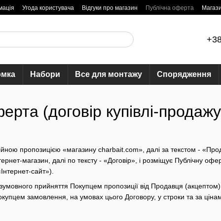
мація
Угода користувача
Відгуки про магазин
Публічна оферта
Магаз
+38
рмка
Набори
Все для монтажу
Спорядження
ерта (договір купівлі-продажу
ійною пропозицією «магазину charbait.com», далі за текстом - «Про
ернет-магазин, далі по тексту - «Договір», і розміщує Публічну оф
«Інтернет-сайт»).
зумовного прийняття Покупцем пропозиції від Продавця (акцептом) у
купцем замовлення, на умовах цього Договору, у строки та за цінам