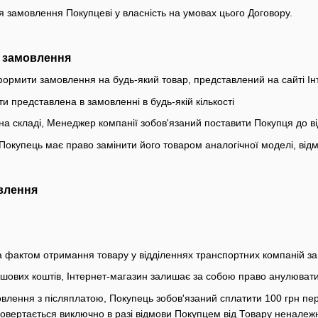
 замовлення Покупцеві у власність на умовах цього Договору.
 замовлення
ормити замовлення на будь-який товар, представлений на сайті Інте
и представлена в замовленні в будь-якій кількості
у на складі, Менеджер компанії зобов'язаний поставити Покупця до 
у Покупець має право замінити його товаром аналогічної моделі, від
влення
а фактом отримання товару у відділеннях транспортних компаній за 
ошових коштів, Інтернет-магазин залишає за собою право анулюват
влення з післяплатою, Покупець зобов'язаний сплатити 100 грн пе
вертається виключно в разі відмови Покупцем від Товару неналежно