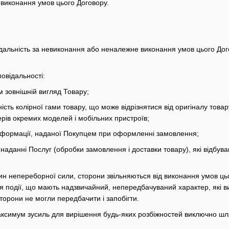
 виконання умов цього Договору.
ідальність за невиконання або неналежне виконання умов цього До
овідальності:
 зовнішній вигляд Товару;
ність колірної гами товару, що може відрізнятися від оригіналу това
рів окремих моделей і мобільних пристроїв;
 інформації, наданої Покупцем при оформленні замовлення;
в наданні Послуг (обробки замовлення і доставки товару), які відб
вин непереборної сили, сторони звільняються від виконання умов ц
я події, що мають надзвичайний, непередбачуваний характер, які 
торони не могли передбачити і запобігти.
аксимум зусиль для вирішення будь-яких розбіжностей виключно шл