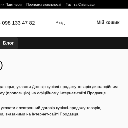
ини Партнери
Програма лояльності
Гурт та Співпраця
 098 133 47 82
Мій кошик
Вхід
Блог
)
давець», укласти Договір купівлі-продажу товарів дистанційним
ерту (пропозицію) на офіційному інтернет-сайті Продавця
класти електронний договір купівлі-продажу товарів,
и, вказаними на Інтернет-сайті Продавця.