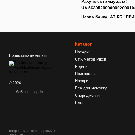
Рахунок отримувача:
UA 5630529900000260010
Назва банку: АТ КБ "ПР
Каталог
Насадки
Приймаємо до оплати
Стік/Метод мікси
Рідини
Прикормка
Набори
© 2026
Все для монтажу
Мобільна версія
Спорядження
Блог
Інтернет-магазин створений з