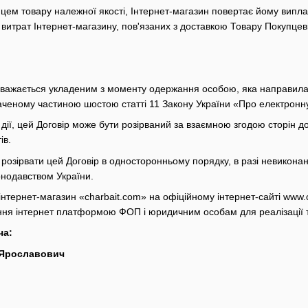
цем товару належної якості, Інтернет-магазин повертає йому випл
витрат Інтернет-магазину, пов'язаних з доставкою Товару Покупцеві
вважається укладеним з моменту одержання особою, яка направила пр
наченому частиною шостою статті 11 Закону України «Про електронн
у дії, цей Договір може бути розірваний за взаємною згодою сторін 
ів.
озірвати цей Договір в односторонньому порядку, в разі невиконанн
нодавством України.
інтернет-магазин «charbait.com» на офіційному інтернет-сайті www.c
ння інтернет платформою ФОП і юридичним особам для реалізації 
ча:
 Ярославович