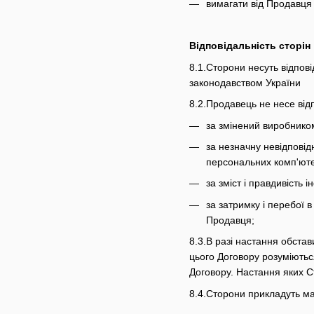
вимагати від Продавця
Відповідальність сторін
8.1.Сторони несуть відпов
законодавством України
8.2.Продавець не несе відп
за змінений виробником
за незначну невідповід
персональних комп'юте
за зміст і правдивість
за затримку і перебої 
Продавця;
8.3.В разі настання обста
цього Договору розуміютьс
Договору. Настання яких С
8.4.Сторони прикладуть м