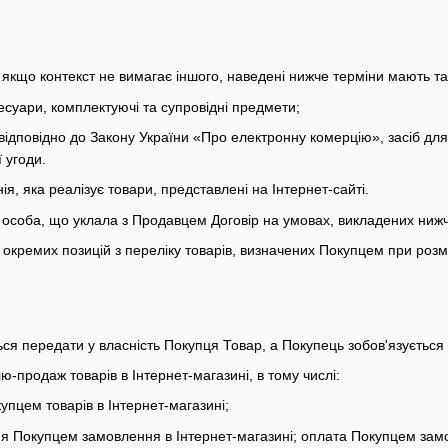
, якщо контекст не вимагає іншого, наведені нижче терміни мають т
суари, комплектуючі та супровідні предмети;
ідповідно до Закону України «Про електронну комерцію», засіб для 
 угоди.
, яка реалізує товари, представлені на Інтернет-сайті.
особа, що уклала з Продавцем Договір на умовах, викладених нижч
кремих позицій з переліку товарів, визначених Покупцем при розмі
ься передати у власність Покупця Товар, а Покупець зобов'язується
ю-продаж товарів в Інтернет-магазині, в тому числі:
упцем товарів в Інтернет-магазині;
 Покупцем замовлення в Інтернет-магазині; оплата Покупцем замо