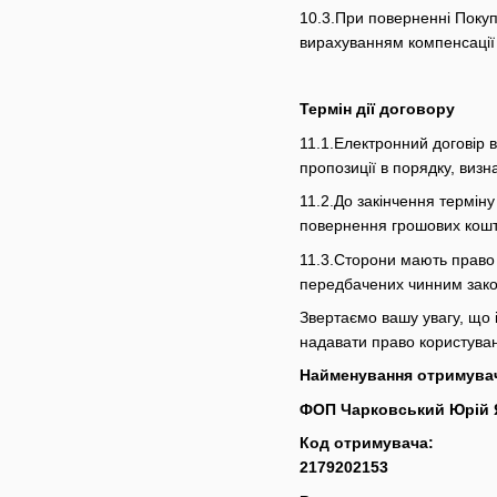
10.3.При поверненні Покуп
вирахуванням компенсації 
Термін дії договору
11.1.Електронний договір 
пропозиції в порядку, виз
11.2.До закінчення термін
повернення грошових кошт
11.3.Сторони мають право р
передбачених чинним зако
Звертаємо вашу увагу, що 
надавати право користува
Найменування отримува
ФОП Чарковський Юрій
Код отримувача:
2179202153