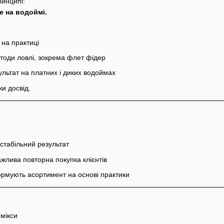
ринципі:
е на водоймі.
 на практиці
етоди ловлі, зокрема флет фідер
ультат на платних і диких водоймах
ки досвід.
 стабільний результат
жлива повторна покупка клієнтів
рмують асортимент на основі практики
 мікси