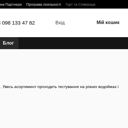
ини Партнери
Програма лояльності
Гурт та Співпраця
 098 133 47 82
Мій кошик
Вхід
Блог
і
. Увесь асортимент проходить тестування на різних водоймах і