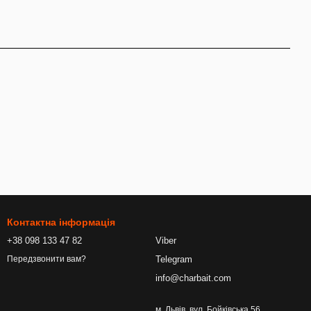
Контактна інформація
+38 098 133 47 82
Viber
Telegram
Передзвонити вам?
info@charbait.com
м. Львів, вул. Бойківська 56