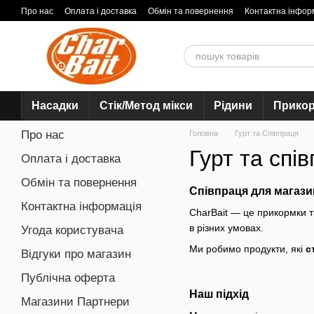
Перейти до основного контенту
Про нас
Оплата і доставка
Обмін та повернення
Контактна інфор
Насадки
Стік/Метод мікси
Рідини
Прико
Про нас
Головна
Гурт та Співпраця
Гурт та спі
Оплата і доставка
Обмін та повернення
Співпраця для магазин
Контактна інформація
CharBait — це прикормки т
в різних умовах.
Угода користувача
Ми робимо продукти, які
с
Відгуки про магазин
Публічна оферта
Наш підхід
Магазини Партнери