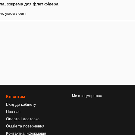
опа, зокрема для флет фідера
их умов ловлі
Ми в соцмережах
Клієнтам
Вхід до кабінету
Про нас
Оплата і доставка
Обмін та повернення
Контактна інформація