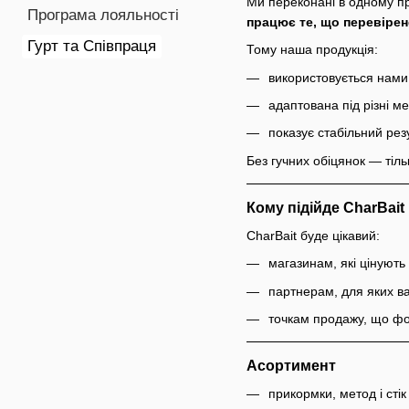
Ми переконані в одному п
Програма лояльності
працює те, що перевірен
Гурт та Співпраця
Тому наша продукція:
використовується нами
адаптована під різні м
показує стабільний рез
Без гучних обіцянок — тіль
Кому підійде CharBait
CharBait буде цікавий:
магазинам, які цінують
партнерам, для яких ва
точкам продажу, що фо
Асортимент
прикормки, метод і стік