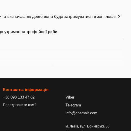
а визначає, як довго вона буде затримуватися в зоні ловлі. У
у до утримання трофейної риби.
 та швидко залучають рибу в точку ловлі.
Контактна інформація
+38 098 133 47 82
Viber
Telegram
Передзвонити вам?
info@charbait.com
м. Львів, вул. Бойківська 56