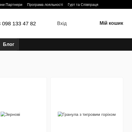
ини Партнери
Програма лояльності
Гурт та Співпраця
 098 133 47 82
Мій кошик
Вхід
Блог