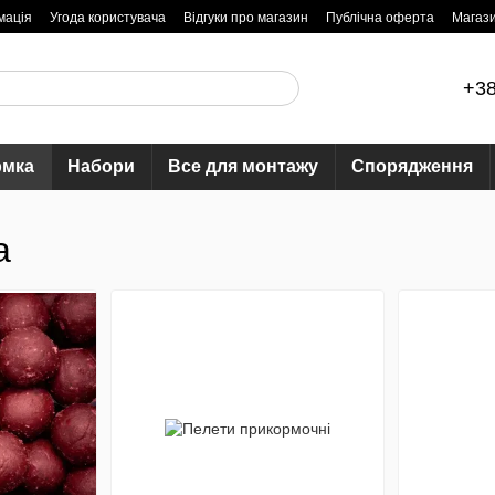
мація
Угода користувача
Відгуки про магазин
Публічна оферта
Магаз
+38
рмка
Набори
Все для монтажу
Спорядження
а