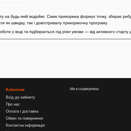
у на будь-якій водоймі. Саме прикормка формує точку, збирає рибу т
ати як швидку, так і довготривалу прикормочну програму.
боти у воді та підбирається під різні умови — від активного старт
я у воду починає працювати одразу. Вони створюють ароматну хмару
Ми в соцмережах
Клієнтам
Вхід до кабінету
Про нас
Оплата і доставка
Обмін та повернення
Контактна інформація