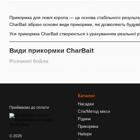
Прикормка для ловлі коропа — це основа стабільного результат
CharBait зібрані основні види прикормки, які дозволяють будув
Уся прикормка CharBait створюється з урахуванням реальної ро
Види прикормки CharBait
Розчинні бойли
Розчинні бойли
— це активна прикормка, яка після потраплянн
Розчинні бойли добре підходять:
для коротких сесій
Каталог
для швидкого старту
Насадки
Приймаємо до оплати
для спортивних і запресингованих водойм
Стік/Метод мікси
Внутрішній лінк:
Розчинні бойли
Рідини
Прикормка
Набори
Варені бойли
© 2026