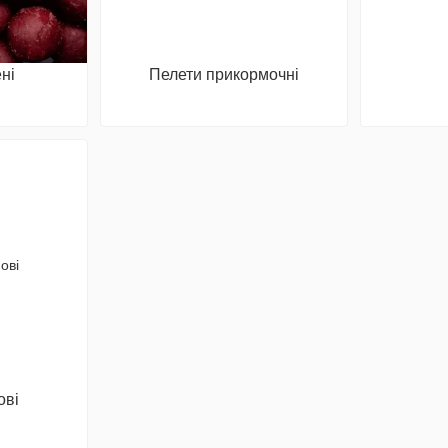
ні
Пелети прикормочні
ові