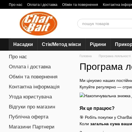
Перейти до основного контенту
Про нас
Оплата і доставка
Обмін та повернення
Контактна інфор
Насадки
Стік/Метод мікси
Рідини
Прико
Про нас
Головна
Програма лояльності
Програма л
Оплата і доставка
Обмін та повернення
Ми цінуємо наших постійни
Контактна інформація
Купуйте регулярно — отрим
Угода користувача
Відгуки про магазин
Як це працює?
Публічна оферта
🎯 Робіть покупки у CharBai
Коли
загальна сума ваши
Магазини Партнери