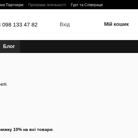
ини Партнери
Програма лояльності
Гурт та Співпраця
 098 133 47 82
Мій кошик
Вхід
Блог
сті
.
нижку 10% на всі товари
.