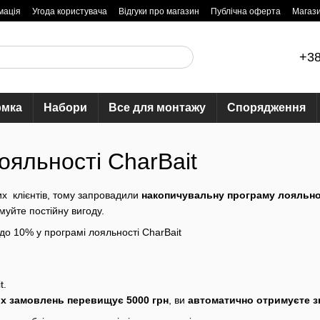
мація
Угода користувача
Відгуки про магазин
Публічна оферта
Магаз
+38
рмка
Набори
Все для монтажу
Спорядження
ояльності CharBait
х клієнтів, тому запровадили
накопичувальну програму лояльно
уйте постійну вигоду.
t.
х замовлень перевищує 5000 грн
, ви
автоматично отримуєте з