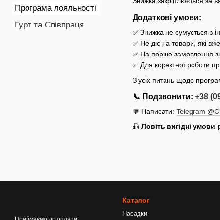
Знижка закріплюється за ва
Програма лояльності
Додаткові умови:
Гурт та Співпраця
✅ Знижка не сумується з і
✅ Не діє на товари, які вж
✅ На перше замовлення зн
✅ Для коректної роботи 
З усіх питань щодо програ
📞 Подзвонити:
+38 (0
💬 Написати:
Telegram @Ch
🎣
Ловіть вигідні умови р
Каталог
Насадки
Приймаємо до оплати