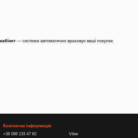
кабінет
— система автоматично враховує ваші покупки.
Контактна інформація
+38 098 133 47 82
Viber