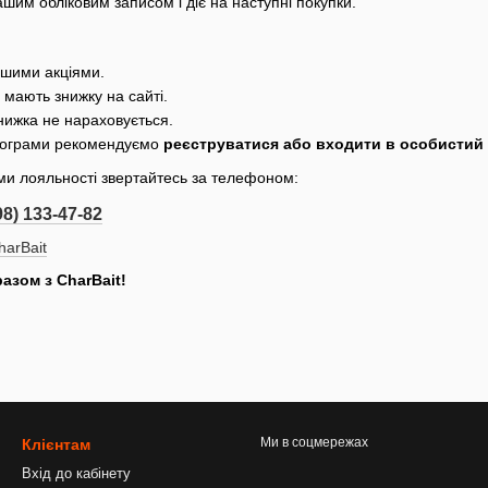
шим обліковим записом і діє на наступні покупки.
ншими акціями.
е мають знижку на сайті.
ижка не нараховується.
програми рекомендуємо
реєструватися або входити в особистий 
ми лояльності звертайтесь за телефоном:
98) 133-47-82
arBait
азом з CharBait!
Ми в соцмережах
Клієнтам
Вхід до кабінету