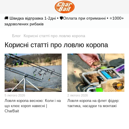
🚚 Швидка відправка 1-2дні • 🛡️Оплата при отриманні • ⭐1000+
задоволених рибаків
Блог
Корисні статті про ловлю коропа
Корисні статті про ловлю коропа
5 лютого 2026
2 лютого 2026
Ловля коропа весною: Коли і на
Ловля коропа на флет фідер:
що клює короп навесні |
тактика, насадки та монтажі
CharBait