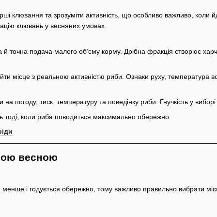
ші клювання та зрозуміти активність, що особливо важливо, коли 
зацію клювань у весняних умовах.
 й точна подача малого об’єму корму. Дрібна фракція створює хар
и місце з реальною активністю риби. Ознаки руху, температура води
а погоду, тиск, температуру та поведінку риби. Гнучкість у виборі 
ть тоді, коли риба поводиться максимально обережно.
віди
ьою весною
я менше і годується обережно, тому важливо правильно вибрати місц