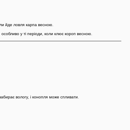
оли йде ловля карпа весною.
 особливо у ті періоди, коли клює короп весною.
забирає вологу, і конопля може спливати.