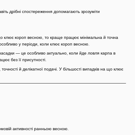
 Навіть дрібні спостереження допомагають зрозуміти
 що клює короп весною, то краще працює мінімальна й точна
особливо у періоди, коли клює короп весною.
насадки — це особливо актуально, коли йде ловля карпа в
цює без її присутності.
очності й делікатної подачі. У більшості випадків на що клює
рмовій активності ранньою весною.