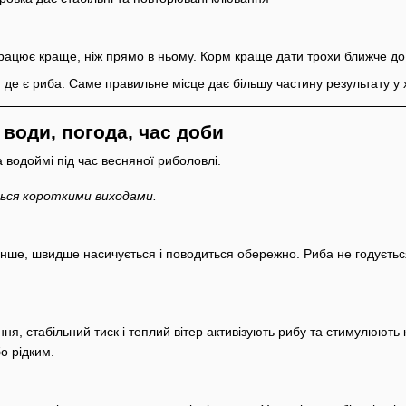
рацює краще, ніж прямо в ньому. Корм краще дати трохи ближче до
 де є риба. Саме правильне місце дає більшу частину результату у х
води, погода, час доби
ється короткими виходами.
енше, швидше насичується і поводиться обережно. Риба не годуєтьс
ня, стабільний тиск і теплий вітер активізують рибу та стимулюють
о рідким.