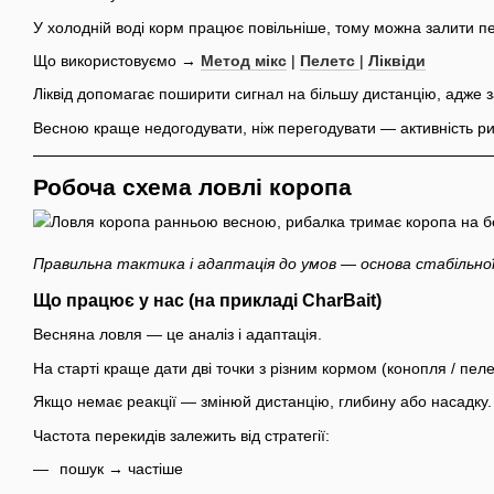
У холодній воді корм працює повільніше, тому можна залити 
Що використовуємо →
Метод мікс
|
Пелетс
|
Ліквіди
Ліквід допомагає поширити сигнал на більшу дистанцію, адже 
Весною краще недогодувати, ніж перегодувати — активність риби
Робоча схема ловлі коропа
Правильна тактика і адаптація до умов — основа стабільної
Що працює у нас (на прикладі CharBait)
Весняна ловля — це аналіз і адаптація.
На старті краще дати дві точки з різним кормом (конопля / пе
Якщо немає реакції — змінюй дистанцію, глибину або насадку
Частота перекидів залежить від стратегії:
пошук → частіше