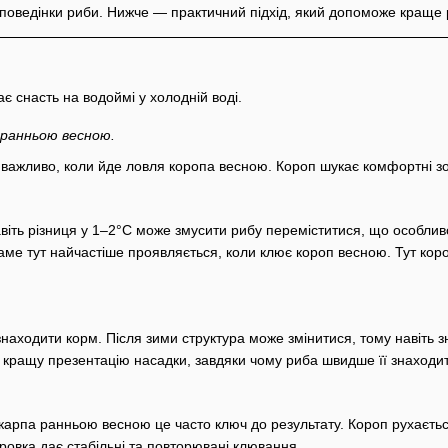
ння поведінки риби. Нижче — практичний підхід, який допоможе кращ
 ранньою весною.
о важливо, коли йде ловля коропа весною. Короп шукає комфортні з
авіть різниця у 1–2°C може змусити рибу переміститися, що особливо
е тут найчастіше проявляється, коли клює короп весною. Тут короп
аходити корм. Після зими структура може змінитися, тому навіть зна
кращу презентацію насадки, завдяки чому риба швидше її знаходит
арпа ранньою весною це часто ключ до результату. Короп рухається 
овка дає стабільні та повторювані клювання