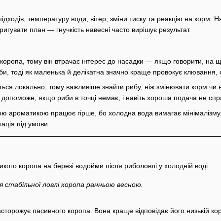
підходів, температуру води, вітер, зміни тиску та реакцію на корм.
ригувати план — гнучкість навесні часто вирішує результат.
є коропа, тому він втрачає інтерес до насадки — якщо говорити, на
и, тоді як маленька й делікатна значно краще провокує клювання, 
ться локально, тому важливіше знайти рибу, ніж змінювати корм чи 
 допоможе, якщо риби в точці немає, і навіть хороша подача не спра
ою ароматикою працює гірше, бо холодна вода вимагає мінімалізму, т
ація під умови.
я стабільної ловлі коропа ранньою весною.
асторожує пасивного коропа. Вона краще відповідає його низькій ко