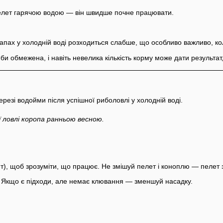
пелет гарячою водою — він швидше почне працювати.
запах у холодній воді розходиться слабше, що особливо важливо, к
 обмежена, і навіть невелика кількість корму може дати результат,
 ловлі коропа ранньою весною.
лет), щоб зрозуміти, що працює. Не змішуй пелет і коноплю — пелет 
. Якщо є підходи, але немає клювання — зменшуй насадку.