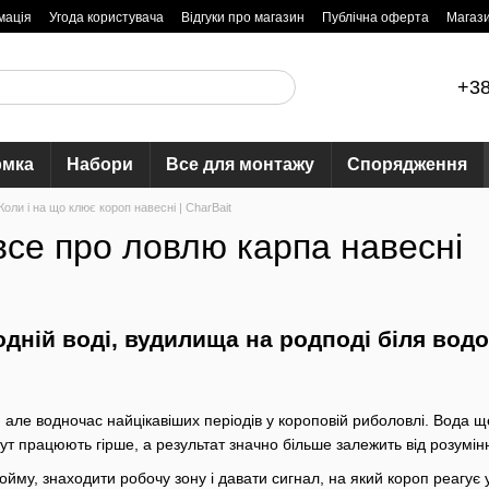
мація
Угода користувача
Відгуки про магазин
Публічна оферта
Магаз
+38
рмка
Набори
Все для монтажу
Спорядження
оли і на що клює короп навесні | CharBait
все про ловлю карпа навесні
, але водночас найцікавіших періодів у короповій риболовлі. Вода 
т працюють гірше, а результат значно більше залежить від розумінн
дойму, знаходити робочу зону і давати сигнал, на який короп реагу