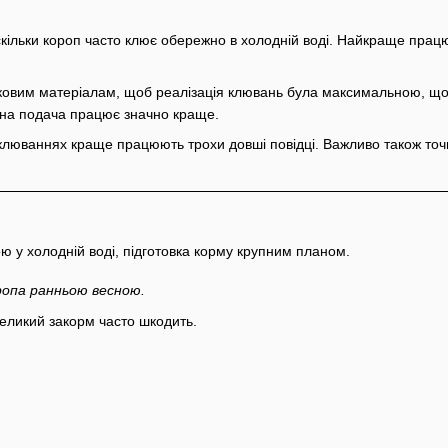
скільки короп часто клює обережно в холодній воді. Найкраще прац
одковим матеріалам, щоб реалізація клювань була максимальною, щ
на подача працює значно краще.
 клюваннях краще працюють трохи довші повідці. Важливо також точн
оропа ранньою весною.
еликий закорм часто шкодить.