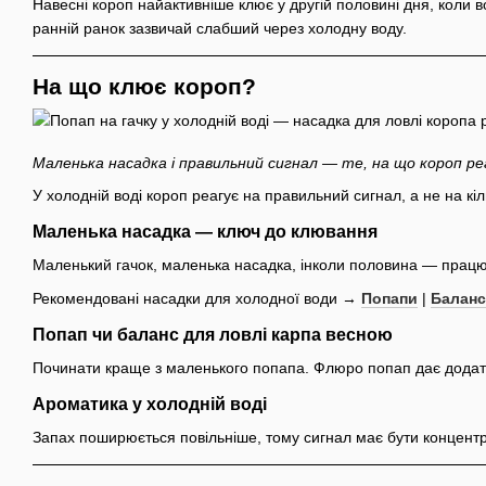
Навесні короп найактивніше клює у другій половині дня, коли во
ранній ранок зазвичай слабший через холодну воду.
На що клює короп?
Маленька насадка і правильний сигнал — те, на що короп реа
У холодній воді короп реагує на правильний сигнал, а не на кіл
Маленька насадка — ключ до клювання
Маленький гачок, маленька насадка, інколи половина — працю
Рекомендовані насадки для холодної води →
Попапи
|
Балан
Попап чи баланс для ловлі карпа весною
Починати краще з маленького попапа. Флюро попап дає додатк
Ароматика у холодній воді
Запах поширюється повільніше, тому сигнал має бути концентр