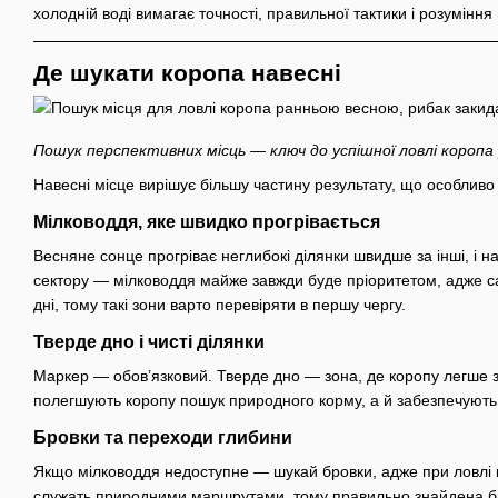
холодній воді вимагає точності, правильної тактики і розумі
Де шукати коропа навесні
Пошук перспективних місць — ключ до успішної ловлі коропа
Навесні місце вирішує більшу частину результату, що особлив
Мілководдя, яке швидко прогрівається
Весняне сонце прогріває неглибокі ділянки швидше за інші, і н
сектору — мілководдя майже завжди буде пріоритетом, адже сам
дні, тому такі зони варто перевіряти в першу чергу.
Тверде дно і чисті ділянки
Маркер — обов’язковий. Тверде дно — зона, де коропу легше зн
полегшують коропу пошук природного корму, а й забезпечують 
Бровки та переходи глибини
Якщо мілководдя недоступне — шукай бровки, адже при ловлі к
служать природними маршрутами, тому правильно знайдена бр