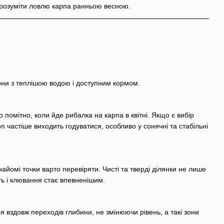
е розуміти ловлю карпа ранньою весною.
они з теплішою водою і доступним кормом.
 помітно, коли йде рибалка на карпа в квітні. Якщо є вибір
 частіше виходить годуватися, особливо у сонячні та стабільні
йомі точки варто перевіряти. Чисті та тверді ділянки не лише
ь і клювання стає впевненішим.
вздовж переходів глибини, не змінюючи рівень, а такі зони