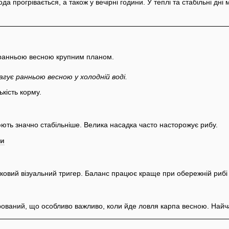
да прогрівається, а також у вечірні години. У теплі та стабільні дні
гує ранньою весною у холодній воді.
ькість корму.
ють значно стабільніше. Велика насадка часто насторожує рибу.
си
овий візуальний тригер. Баланс працює краще при обережній рибі 
ований, що особливо важливо, коли йде ловля карпа весною. Найчас