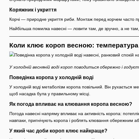
Коряжник і укриття
Корчі — природне укриття риби. Монтаж перед корчем часто п
Найбільша помилка навесні — ловити там, де зручно, а не там,
Коли клює короп весною: температура 
У холодній весняній воді короп поводиться обережно і году
Поведінка коропа у холодній воді
У холодній воді метаболізм коропа повільний. Він рухається м
щоб насадка була у правильному місці.
Як погода впливає на клювання коропа весною?
Погода навесні напряму впливає на активність коропа: потеплін
навпаки, пригнічують коропа і роблять клювання обережним аб
У який час доби короп клює найкраще?