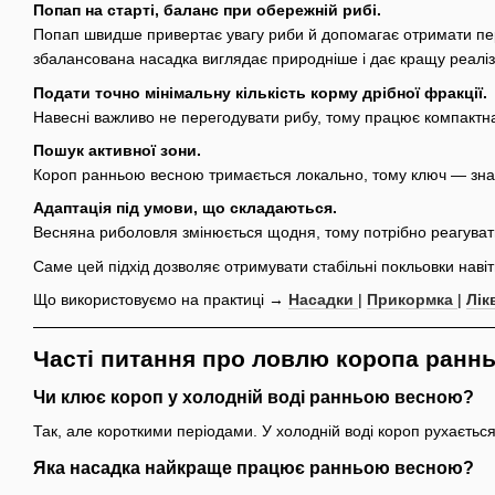
Попап на старті, баланс при обережній рибі.
Попап швидше привертає увагу риби й допомагає отримати пер
збалансована насадка виглядає природніше і дає кращу реалі
Подати точно мінімальну кількість корму дрібної фракції.
Навесні важливо не перегодувати рибу, тому працює компактна
Пошук активної зони.
Короп ранньою весною тримається локально, тому ключ — знайт
Адаптація під умови, що складаються.
Весняна риболовля змінюється щодня, тому потрібно реагувати н
Саме цей підхід дозволяє отримувати стабільні покльовки наві
Що використовуємо на практиці →
Насадки
|
Прикормка
|
Лік
Часті питання про ловлю коропа ранн
Чи клює короп у холодній воді ранньою весною?
Так, але короткими періодами. У холодній воді короп рухаєтьс
Яка насадка найкраще працює ранньою весною?