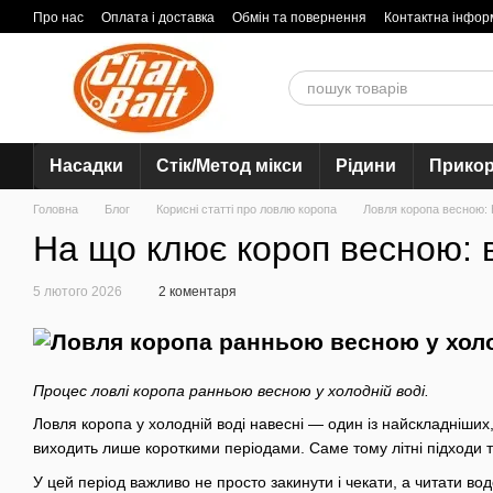
Перейти до основного контенту
Про нас
Оплата і доставка
Обмін та повернення
Контактна інфор
Насадки
Стік/Метод мікси
Рідини
Прико
Головна
Блог
Корисні статті про ловлю коропа
Ловля коропа весною: К
На що клює короп весною: 
5 лютого 2026
2 коментаря
Процес ловлі коропа ранньою весною у холодній воді.
Ловля коропа у холодній воді навесні — один із найскладніших
виходить лише короткими періодами. Саме тому літні підходи ту
У цей період важливо не просто закинути і чекати, а читати во