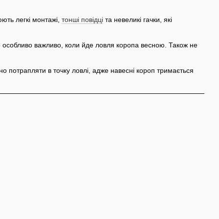
юють легкі монтажі,
тонші повідці
та невеликі гачки, які
о особливо важливо, коли йде ловля коропа весною. Також не
о потрапляти в точку ловлі, адже навесні короп тримається