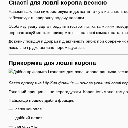
Снасті для ловлі коропа весною
Навесні важливо використовувати делікатні та чутливі
снасті
, о
забезпечують природну подачу насадки.
Особливу увагу варто приділити гостроті гачка та м’яким пов
перевантажуй монтаж прикормкою — навесні компактна та точ
Довжину повідця підбирай під активність риби: при обережних
локально і рідко активно переміщується.
Прикормка для ловлі коропа
Легка прикормка і дрібна фракція — основа успішної ловлі к
Головний принцип — не перегодувати. Короп їсть мало, тому в
Найкраще працює дрібна фракція:
свіжа конопля
дрібний пелет
легка суміш