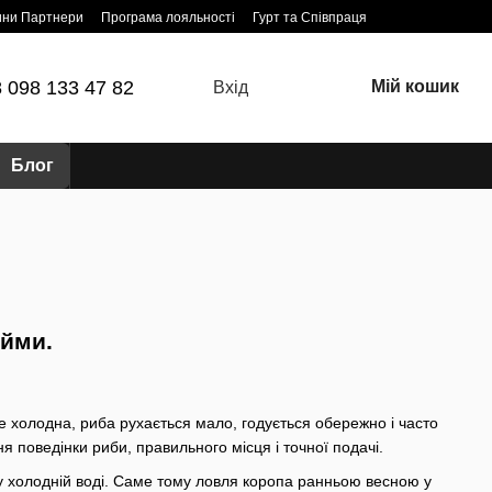
ини Партнери
Програма лояльності
Гурт та Співпраця
 098 133 47 82
Мій кошик
Вхід
Блог
ще холодна, риба рухається мало, годується обережно і часто
я поведінки риби, правильного місця і точної подачі.
є у холодній воді. Саме тому ловля коропа ранньою весною у