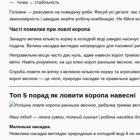
точка → стабільність
Головне — реагувати на поведінку риби. Фіксуй усі деталі: час 
закономірність і швидше знайти робочу комбінацію. Не бійся ко
Часті помилки при ловлі коропа
Занадто велика кількість корму в холодній воді швидко насичу
подача. Велика насадка виглядає неприродно для пасивної риб
Неправильне місце часто дає нуль, адже навесні короп тримає
квітні. Навіть розуміння, на що клює короп ранньою весною, не
Спроба ловити як влітку з великою кількістю корму та агресивн
короп весною — це легкі, природні насадки та правильна адапт
Топ 5 порад як ловити коропа навесні
Наш підхід — легка суміш, точний сигнал і робоча насадка дл
Маленька насадка.
Невелика насадка виглядає природніше в холодній воді й не н