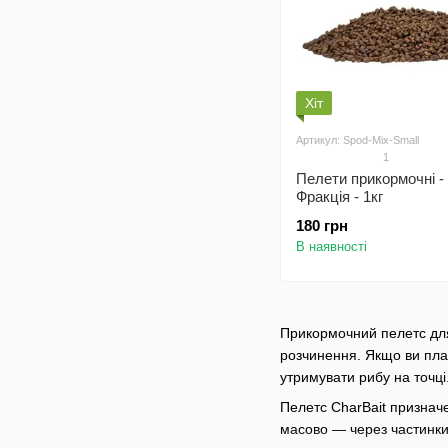
Хіт
Артикул: Spod-Mix-Small
1
Пелети прикормочні -
Фракція - 1кг
180 грн
В наявності
Прикормочний пелетс для
розчинення. Якщо ви пла
утримувати рибу на точці
Пелетс CharBait призна
масово — через частинки,