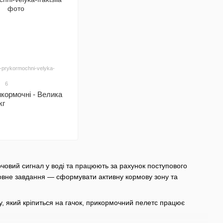
y-prykormochni-velyka-
6
кормочні - Велика
кг
човий сигнал у воді та працюють за рахунок поступового
ловне завдання — сформувати активну кормову зону та
су, який кріпиться на гачок, прикормочний пелетс працює