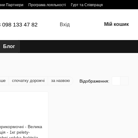
ини Партнери
Програма лояльності
Гурт та Співпраця
 098 133 47 82
Мій кошик
Вхід
Блог
вше
спочатку дорожчі
за назвою
Відображення: