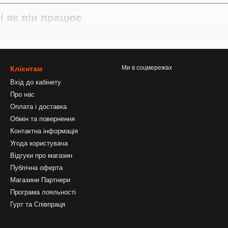
і як він працює
у пелетс починає активно взаємодіяти з середовищем:
кають, віддають поживні речовини та формують зрозумілий харчови
ективно працює:
Ми в соцмережах
Клієнтам
Вхід до кабінету
Про нас
і
Оплата і доставка
Обмін та повернення
 видами прикормки
Контактна інформація
мають готової ароматизації
, що дозволяє рибалці самостійно конт
Угода користувача
Відгуки про магазин
мочного пелетсу та їх призначення
Публічна оферта
Магазини Партнери
новні фракції пелетсу, кожна з яких виконує своє завдання.
Програма лояльності
5 мм)
Гурт та Співпраця
т роботи прикормки.
сля закидання та створює інтенсивний харчовий сигнал.