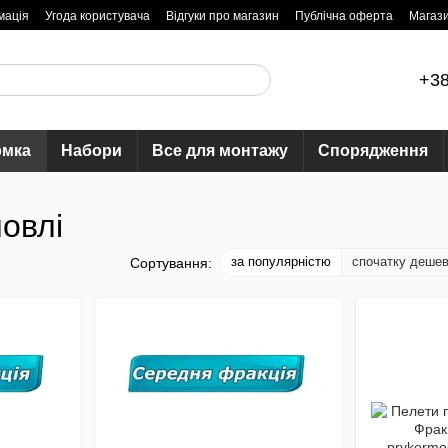
мація
Угода користувача
Відгуки про магазин
Публічна оферта
Магаз
+38
рмка
Набори
Все для монтажу
Спорядження
овлі
за популярністю
спочатку деше
Сортування: