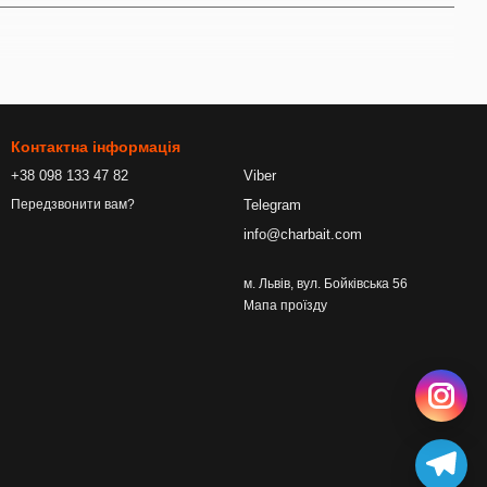
й сигнал для риби.
Контактна інформація
+38 098 133 47 82
Viber
Telegram
Передзвонити вам?
info@charbait.com
м. Львів, вул. Бойківська 56
ролювати запах і характер роботи прикормки.
Мапа проїзду