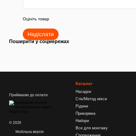
Оцініть товар
Надіслати
Поширити у соцмережах
Каталог
Насадки
Приймаємо до оплати
Стік/Метод мікси
Рідини
Прикормка
Набори
© 2026
Все для монтажу
Мобільна версія
Спорядження