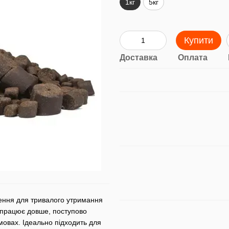
1кг
5кг
Купити
Доставка
Оплата
ення для тривалого утримання
т працює довше, поступово
мовах. Ідеально підходить для