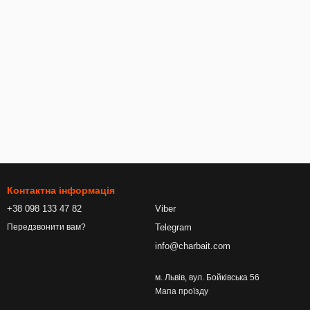
Контактна інформація
+38 098 133 47 82
Viber
Telegram
Передзвонити вам?
info@charbait.com
м. Львів, вул. Бойківська 56
Мапа проїзду