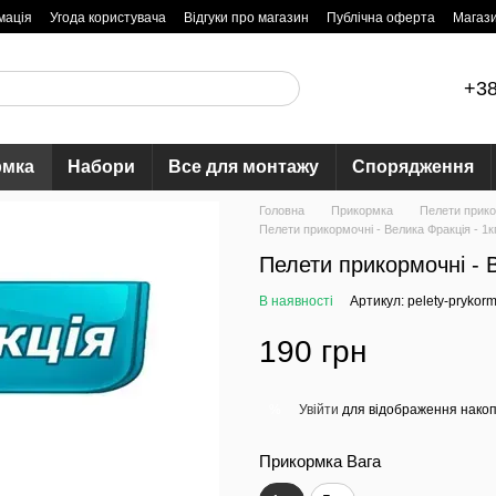
мація
Угода користувача
Відгуки про магазин
Публічна оферта
Магаз
+38
рмка
Набори
Все для монтажу
Спорядження
Головна
Прикормка
Пелети прико
Пелети прикормочні - Велика Фракція - 1к
Пелети прикормочні - В
В наявності
Артикул: pelety-prykorm
190 грн
Увійти
для відображення накоп
%
Прикормка Вага