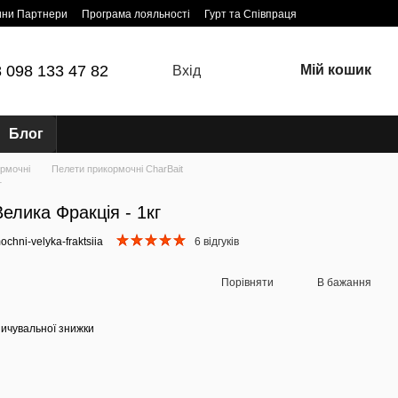
ини Партнери
Програма лояльності
Гурт та Співпраця
 098 133 47 82
Мій кошик
Вхід
Блог
рмочні
Пелети прикормочні CharBait
г
елика Фракція - 1кг
ochni-velyka-fraktsiia
6 відгуків
Порівняти
В бажання
ичувальної знижки