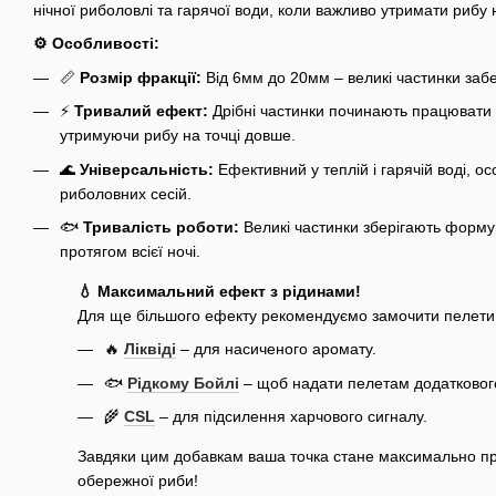
нічної риболовлі та гарячої води, коли важливо утримати рибу 
⚙️ Особливості:
📏
Розмір фракції:
Від 6мм до 20мм – великі частинки заб
⚡
Тривалий ефект:
Дрібні частинки починають працювати о
утримуючи рибу на точці довше.
🌊
Універсальність:
Ефективний у теплій і гарячій воді, о
риболовних сесій.
🐟
Тривалість роботи:
Великі частинки зберігають форму 
протягом всієї ночі.
💧 Максимальний ефект з рідинами!
Для ще більшого ефекту рекомендуємо замочити пелети 
🔥
Ліквіді
– для насиченого аромату.
🐟
Рідкому Бойлі
– щоб надати пелетам додаткового
🌾
CSL
– для підсилення харчового сигналу.
Завдяки цим добавкам ваша точка стане максимально пр
обережної риби!