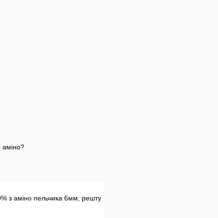
о аміно?
0% з аміно пельчика 6мм, решту