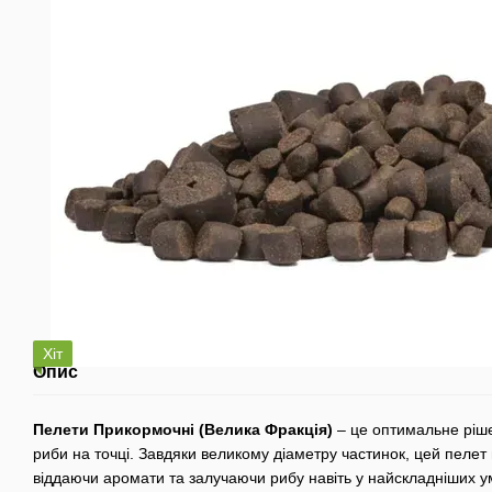
Хіт
Опис
Пелети Прикормочні (Велика Фракція)
– це оптимальне ріш
риби на точці. Завдяки великому діаметру частинок, цей пеле
віддаючи аромати та залучаючи рибу навіть у найскладніших у