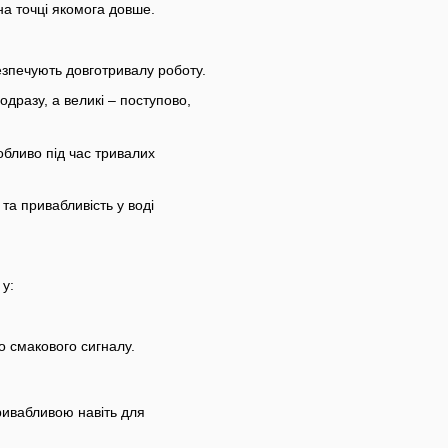
на точці якомога довше.
езпечують довготривалу роботу.
дразу, а великі – поступово,
собливо під час тривалих
та привабливість у воді
у:
 смакового сигналу.
ивабливою навіть для