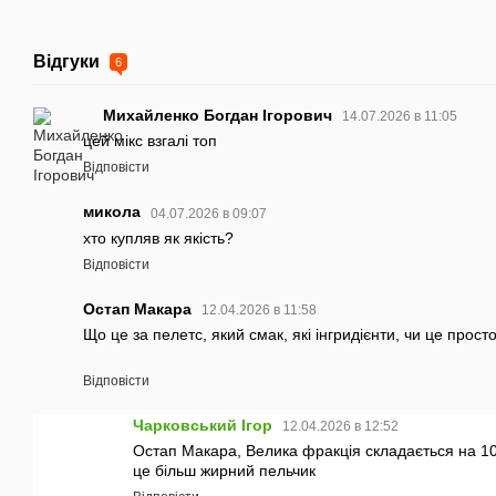
Відгуки
6
Михайленко Богдан Ігорович
14.07.2026 в 11:05
цей мікс взгалі топ
Відповісти
микола
04.07.2026 в 09:07
хто купляв як якість?
Відповісти
Остап Макара
12.04.2026 в 11:58
Що це за пелетс, який смак, які інгридієнти, чи це прост
Відповісти
Чарковський Ігор
12.04.2026 в 12:52
Остап Макара, Велика фракція складається на 1
це більш жирний пельчик