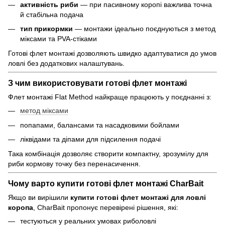
активність риби
— при пасивному коропі важлива точна
й стабільна подача
тип прикормки
— монтажи ідеально поєднуються з метод
міксами та PVA-стіками
Готові флет монтажі дозволяють швидко адаптуватися до умов
ловлі без додаткових налаштувань.
З чим використовувати готові флет монтажі
Флет монтажі Flat Method найкраще працюють у поєднанні з:
метод міксами
попапами, балансами та насадковими бойлами
ліквідами та діпами для підсилення подачі
Така комбінація дозволяє створити компактну, зрозумілу для
риби кормову точку без перенасичення.
Чому варто купити готові флет монтажі CharBait
Якщо ви вирішили
купити готові флет монтажі для ловлі
коропа
, CharBait пропонує перевірені рішення, які:
тестуються у реальних умовах риболовлі