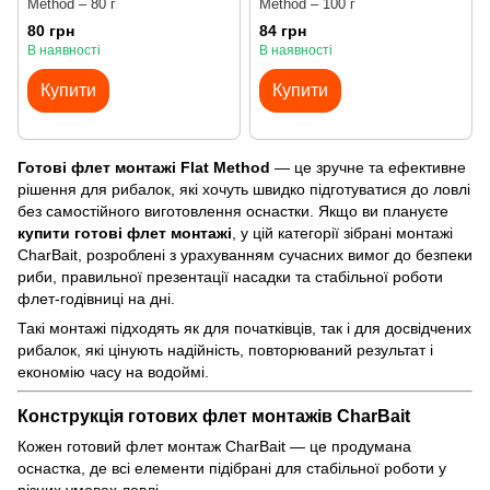
Method – 80 г
Method – 100 г
80 грн
84 грн
В наявності
В наявності
Купити
Купити
Готові флет монтажі Flat Method
— це зручне та ефективне
рішення для рибалок, які хочуть швидко підготуватися до ловлі
без самостійного виготовлення оснастки. Якщо ви плануєте
купити готові флет монтажі
, у цій категорії зібрані монтажі
CharBait, розроблені з урахуванням сучасних вимог до безпеки
риби, правильної презентації насадки та стабільної роботи
флет-годівниці на дні.
Такі монтажі підходять як для початківців, так і для досвідчених
рибалок, які цінують надійність, повторюваний результат і
економію часу на водоймі.
Конструкція готових флет монтажів CharBait
Кожен готовий флет монтаж CharBait — це продумана
оснастка, де всі елементи підібрані для стабільної роботи у