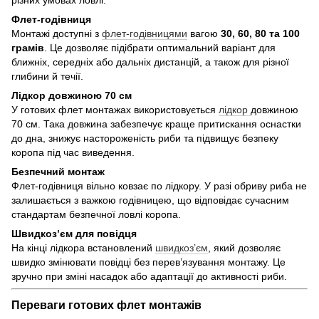
різних умовах ловлі.
Флет-годівниця
Монтажі доступні з
флет-годівницями
вагою
30, 60, 80 та 100
грамів
. Це дозволяє підібрати оптимальний варіант для
ближніх, середніх або дальніх дистанцій, а також для різної
глибини й течії.
Лідкор довжиною 70 см
У готових флет монтажах використовується
лідкор
довжиною
70 см. Така довжина забезпечує краще притискання оснастки
до дна, знижує настороженість риби та підвищує безпеку
коропа під час виведення.
Безпечний монтаж
Флет-годівниця вільно ковзає по лідкору. У разі обриву риба не
залишається з важкою годівницею, що відповідає сучасним
стандартам безпечної ловлі коропа.
Швидкоз’єм для повідця
На кінці лідкора встановлений
швидкоз’єм
, який дозволяє
швидко змінювати повідці без перев’язування монтажу. Це
зручно при зміні насадок або адаптації до активності риби.
Переваги готових флет монтажів