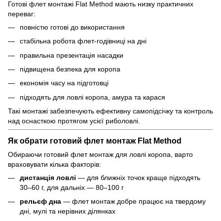
Готові флет монтажі Flat Method мають низку практичних
переваг:
повністю готові до використання
стабільна робота флет-годівниці на дні
правильна презентація насадки
підвищена безпека для коропа
економія часу на підготовці
підходять для ловлі коропа, амура та карася
Такі монтажі забезпечують ефективну самопідсічку та контроль
над оснасткою протягом усієї риболовлі.
Як обрати готовий флет монтаж Flat Method
Обираючи готовий флет монтаж для ловлі коропа, варто
враховувати кілька факторів:
дистанція ловлі
— для ближніх точок краще підходять
30–60 г, для дальніх — 80–100 г
рельєф дна
— флет монтаж добре працює на твердому
дні, мулі та нерівних ділянках