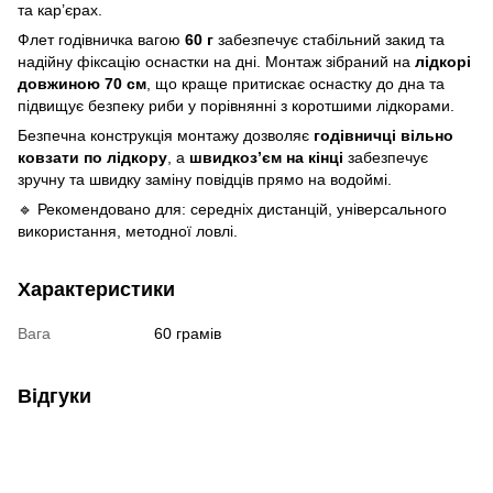
та кар’єрах.
Флет годівничка вагою
60 г
забезпечує стабільний закид та
надійну фіксацію оснастки на дні. Монтаж зібраний на
лідкорі
довжиною 70 см
, що краще притискає оснастку до дна та
підвищує безпеку риби у порівнянні з коротшими лідкорами.
Безпечна конструкція монтажу дозволяє
годівничці вільно
ковзати по лідкору
, а
швидкоз’єм на кінці
забезпечує
зручну та швидку заміну повідців прямо на водоймі.
🔹 Рекомендовано для: середніх дистанцій, універсального
використання, методної ловлі.
Характеристики
Вага
60 грамів
Відгуки