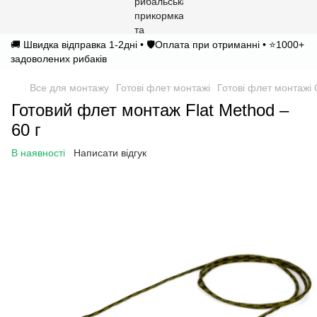
🚚 Швидка відправка 1-2дні • 🛡️Оплата при отриманні • ⭐1000+
задоволених рибаків
Все для монтажу
Готові флет монтажі
Готові флет монтажі 
Готовий флет монтаж Flat Method –
60 г
В наявності
Написати відгук