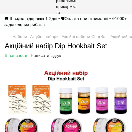
🚚 Швидка відправка 1-2дні • 🛡️Оплата при отриманні • ⭐1000+
задоволених рибаків
Набори
Акційні набори
Акційні набори CharBait
Акційний н
Акційний набір Dip Hookbait Set
В наявності
Написати відгук