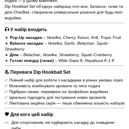
подачі — у цьому комплекті.
Dip Hookbait Set
об’єднує найкращі поп-апи, баланси, гачки та
діпи CharBait, створюючи універсальне рішення для будь-якої
водойми.
🎣
У набір входить
🔸
Pop-Up насадки
–
Veselka, Cherry, Kavun, Krill, Tropic Fruit
🔸
Balance насадки
–
Veselka, Garlic, Belachan, Squid–
Strawberry
🔸
Діпи
–
Belachan, Veselka, Strawberry, Squid–Cranberry
🔸
Готові повідці (гачки)
–
Wide Gape 8, Hayabusa K-1 8
💪
Переваги Dip Hookbait Set
✅ Повний набір для роботи з насадками в різних умовах ловлі
✅ Можливість комбінувати аромати та типи подачі
✅ Підібрані смаки, перевірені на трофейних водоймах
✅ Ідеально підходить для тестування нових ароматів
✅ Лімітована акційна серія — лише обмежена кількість наборів
🧡
Для кого цей набір
Для спортсменів, які підбирають насадку до поведінки
риби