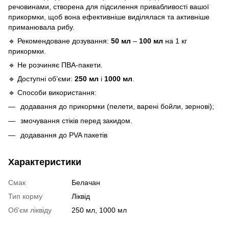
речовинами, створена для підсилення привабливості вашої
прикормки, щоб вона ефективніше виділялася та активніше
приманювала рибу.
🔹 Рекомендоване дозування:
50 мл
–
100 мл
на 1 кг
прикормки.
🔹 Не розчиняє ПВА-пакети.
🔹 Доступні об’єми:
250 мл
і
1000 мл
.
🔹 Способи використання:
додавання до прикормки (пелети, варені бойли, зернові);
змочування стіків перед закидом.
додавання до PVA пакетів
Характеристики
Смак
Белачан
Тип корму
Ліквід
Об'єм ліквіду
250 мл, 1000 мл