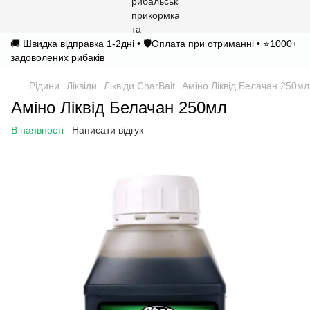
🚚 Швидка відправка 1-2дні • 🛡️Оплата при отриманні • ⭐1000+
задоволених рибаків
Рідини
Ліквіди
Ліквіди CharBait
Аміно Ліквід Белачан 250мл
Аміно Ліквід Белачан 250мл
В наявності
Написати відгук