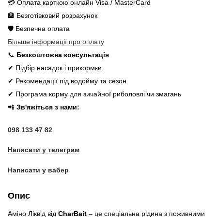
💳 Оплата карткою онлайн Visa / MasterCard
🏦 Безготівковий розрахунок
🛡️ Безпечна оплата
Більше інформації про оплату
📞
Безкоштовна консультація
✔ Підбір насадок і прикормки
✔ Рекомендації під водойму та сезон
✔ Програма корму для зичайної риболовлі чи змагань
📲
Зв'яжіться з нами:
098 133 47 82
Написати у телеграм
Написати у вабер
Опис
Аміно Ліквід від
CharBait
– це спеціальна рідина з поживними