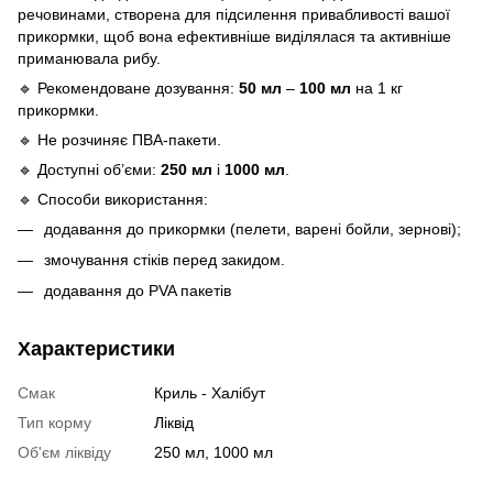
речовинами, створена для підсилення привабливості вашої
прикормки, щоб вона ефективніше виділялася та активніше
приманювала рибу.
🔹 Рекомендоване дозування:
50 мл
–
100 мл
на 1 кг
прикормки.
🔹 Не розчиняє ПВА-пакети.
🔹 Доступні об’єми:
250 мл
і
1000 мл
.
🔹 Способи використання:
додавання до прикормки (пелети, варені бойли, зернові);
змочування стіків перед закидом.
додавання до PVA пакетів
Характеристики
Смак
Криль - Халібут
Тип корму
Ліквід
Об'єм ліквіду
250 мл, 1000 мл