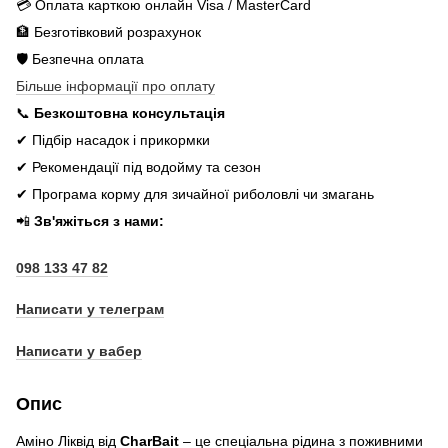
💳 Оплата карткою онлайн Visa / MasterCard
🏦 Безготівковий розрахунок
🛡️ Безпечна оплата
Більше інформації про оплату
📞
Безкоштовна консультація
✔ Підбір насадок і прикормки
✔ Рекомендації під водойму та сезон
✔ Програма корму для зичайної риболовлі чи змагань
📲
Зв'яжіться з нами:
098 133 47 82
Написати у телеграм
Написати у вабер
Опис
Аміно Ліквід від
CharBait
– це спеціальна рідина з поживними