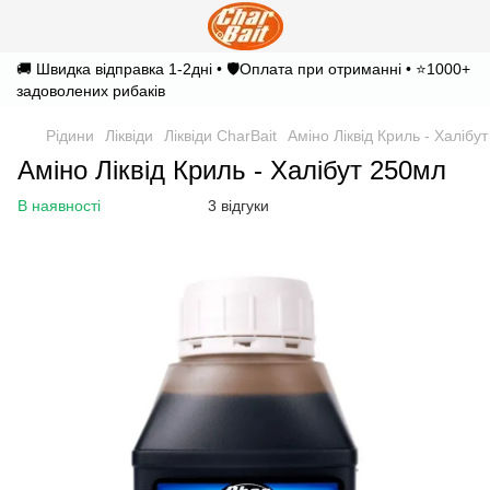
🚚 Швидка відправка 1-2дні • 🛡️Оплата при отриманні • ⭐1000+
задоволених рибаків
Рідини
Ліквіди
Ліквіди CharBait
Аміно Ліквід Криль - Халібу
Аміно Ліквід Криль - Халібут 250мл
В наявності
3 відгуки