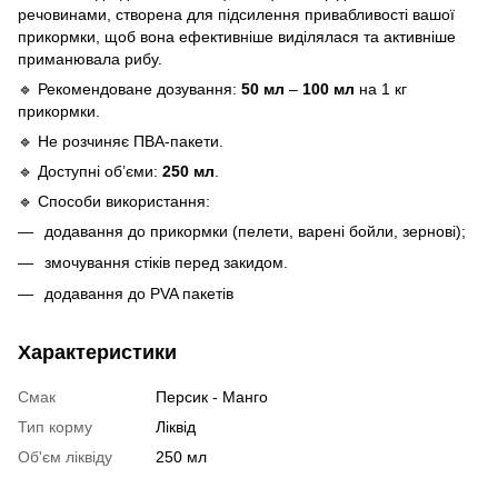
речовинами, створена для підсилення привабливості вашої
прикормки, щоб вона ефективніше виділялася та активніше
приманювала рибу.
🔹 Рекомендоване дозування:
50 мл
–
100 мл
на 1 кг
прикормки.
🔹 Не розчиняє ПВА-пакети.
🔹 Доступні об’єми:
250 мл
.
🔹 Способи використання:
додавання до прикормки (пелети, варені бойли, зернові);
змочування стіків перед закидом.
додавання до PVA пакетів
Характеристики
Смак
Персик - Манго
Тип корму
Ліквід
Об'єм ліквіду
250 мл