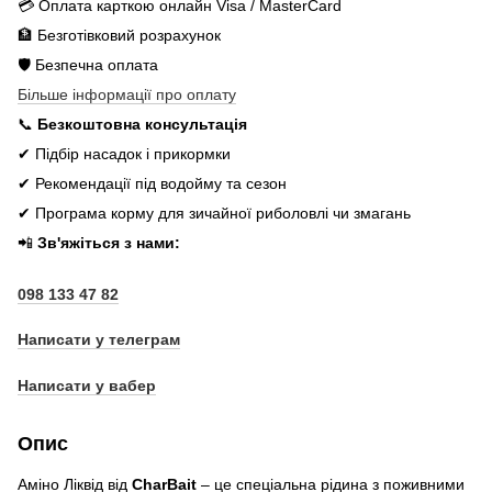
💳 Оплата карткою онлайн Visa / MasterCard
🏦 Безготівковий розрахунок
🛡️ Безпечна оплата
Більше інформації про оплату
📞
Безкоштовна консультація
✔ Підбір насадок і прикормки
✔ Рекомендації під водойму та сезон
✔ Програма корму для зичайної риболовлі чи змагань
📲
Зв'яжіться з нами:
098 133 47 82
Написати у телеграм
Написати у вабер
Опис
Аміно Ліквід від
CharBait
– це спеціальна рідина з поживними