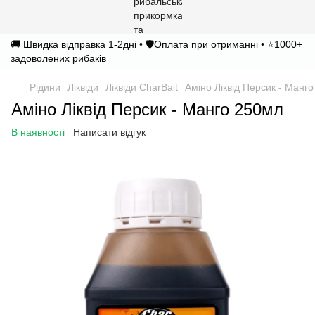
🚚 Швидка відправка 1-2дні • 🛡️Оплата при отриманні • ⭐1000+
задоволених рибаків
Рідини
Ліквіди
Ліквіди CharBait
Аміно Ліквід Персик - Манг
Аміно Ліквід Персик - Манго 250мл
В наявності
Написати відгук