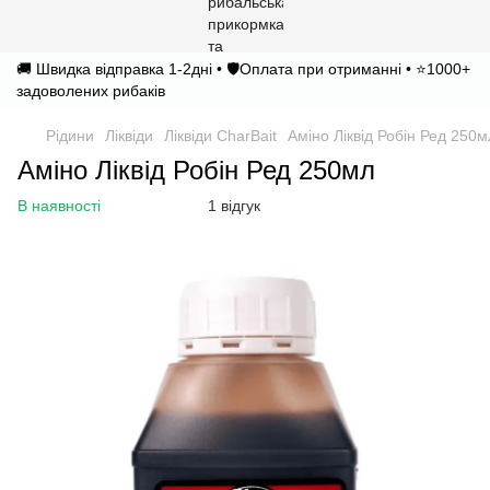
🚚 Швидка відправка 1-2дні • 🛡️Оплата при отриманні • ⭐1000+
задоволених рибаків
Рідини
Ліквіди
Ліквіди CharBait
Аміно Ліквід Робін Ред 250м
Аміно Ліквід Робін Ред 250мл
В наявності
1 відгук