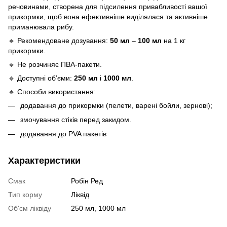
речовинами, створена для підсилення привабливості вашої
прикормки, щоб вона ефективніше виділялася та активніше
приманювала рибу.
🔹 Рекомендоване дозування:
50 мл
–
100 мл
на 1 кг
прикормки.
🔹 Не розчиняє ПВА-пакети.
🔹 Доступні об’єми:
250 мл
і
1000 мл
.
🔹 Способи використання:
додавання до прикормки (пелети, варені бойли, зернові);
змочування стіків перед закидом.
додавання до PVA пакетів
Характеристики
Смак
Робін Ред
Тип корму
Ліквід
Об'єм ліквіду
250 мл, 1000 мл