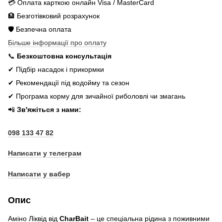
💳 Оплата карткою онлайн Visa / MasterCard
🏦 Безготівковий розрахунок
🛡️ Безпечна оплата
Більше інформації про оплату
📞
Безкоштовна консультація
✔ Підбір насадок і прикормки
✔ Рекомендації під водойму та сезон
✔ Програма корму для зичайної риболовлі чи змагань
📲
Зв'яжіться з нами:
098 133 47 82
Написати у телеграм
Написати у вабер
Опис
Аміно Ліквід від
CharBait
– це спеціальна рідина з поживними