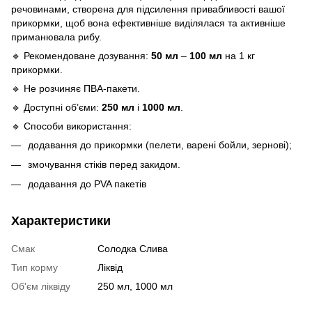
речовинами, створена для підсилення привабливості вашої
прикормки, щоб вона ефективніше виділялася та активніше
приманювала рибу.
🔹 Рекомендоване дозування:
50 мл
–
100 мл
на 1 кг
прикормки.
🔹 Не розчиняє ПВА-пакети.
🔹 Доступні об’єми:
250 мл
і
1000 мл
.
🔹 Способи використання:
додавання до прикормки (пелети, варені бойли, зернові);
змочування стіків перед закидом.
додавання до PVA пакетів
Характеристики
Смак
Солодка Слива
Тип корму
Ліквід
Об'єм ліквіду
250 мл, 1000 мл