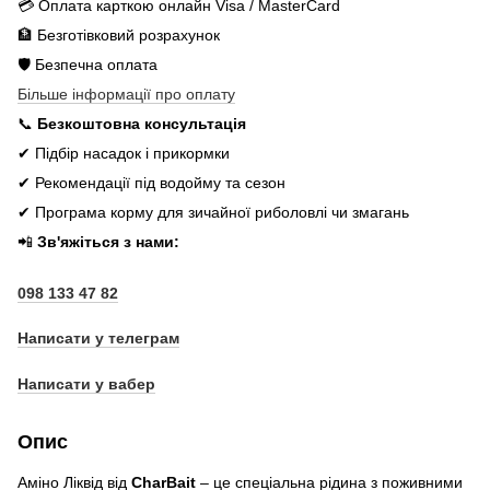
💳 Оплата карткою онлайн Visa / MasterCard
🏦 Безготівковий розрахунок
🛡️ Безпечна оплата
Більше інформації про оплату
📞
Безкоштовна консультація
✔ Підбір насадок і прикормки
✔ Рекомендації під водойму та сезон
✔ Програма корму для зичайної риболовлі чи змагань
📲
Зв'яжіться з нами:
098 133 47 82
Написати у телеграм
Написати у вабер
Опис
Аміно Ліквід від
CharBait
– це спеціальна рідина з поживними