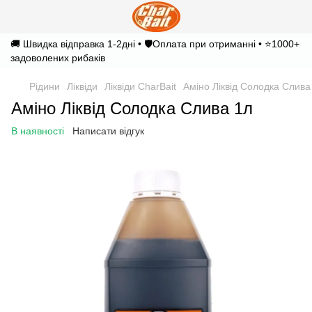
🚚 Швидка відправка 1-2дні • 🛡️Оплата при отриманні • ⭐1000+
задоволених рибаків
Рідини
Ліквіди
Ліквіди CharBait
Аміно Ліквід Солодка Слива
Аміно Ліквід Солодка Слива 1л
В наявності
Написати відгук