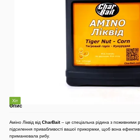
Хіт
Опис
Аміно Ліквід від
CharBait
– це спеціальна рідина з поживними 
підсилення привабливості вашої прикормки, щоб вона ефектив
приманювала рибу.