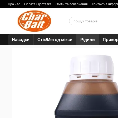
Перейти до основного контенту
Про нас
Оплата і доставка
Обмін та повернення
Контактна інфор
Насадки
Стік/Метод мікси
Рідини
Прико