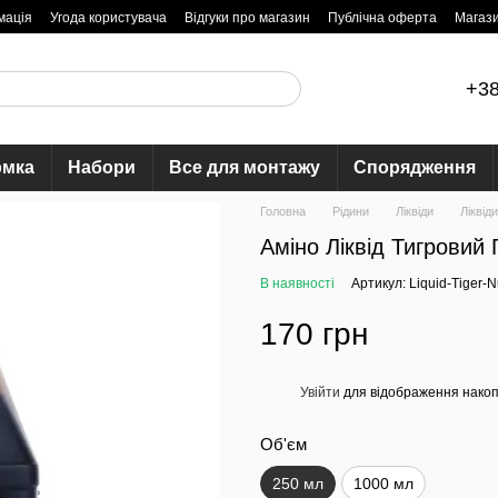
мація
Угода користувача
Відгуки про магазин
Публічна оферта
Магаз
+38
рмка
Набори
Все для монтажу
Спорядження
Головна
Рідини
Ліквіди
Ліквід
Аміно Ліквід Тигровий 
В наявності
Артикул: Liquid-Tiger-N
170 грн
Увійти
для відображення накоп
%
Об'єм
250 мл
1000 мл