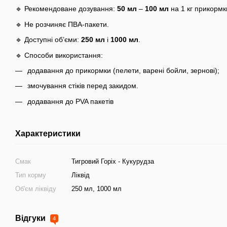
🔹 Рекомендоване дозування:
50 мл
–
100 мл
на 1 кг прикормк
🔹 Не розчиняє ПВА-пакети.
🔹 Доступні об’єми:
250 мл
і
1000 мл
.
🔹 Способи використання:
додавання до прикормки (пелети, варені бойли, зернові);
змочування стіків перед закидом.
додавання до PVA пакетів
Характеристики
Смак
Тигровий Горіх - Кукурудза
Тип корму
Ліквід
Об'єм ліквіду
250 мл, 1000 мл
Відгуки
4