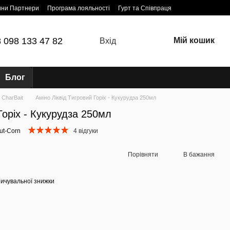
ини Партнери
Програма лояльності
Гурт та Співпраця
 098 133 47 82
Мій кошик
Вхід
Блог
и CharBait
Аміно Ліквід Тигровий Горіх - Кукурудза 250мл
Горіх - Кукурудза 250мл
ut-Corn
4 відгуки
Порівняти
В бажання
ичувальної знижки