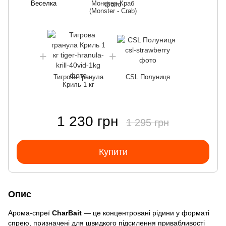
Веселка
Монстер Краб
(Monster - Crab)
Тигрова гранула
CSL Полуниця
Криль 1 кг
1 230 грн
1 295 грн
Купити
Опис
Арома-спреї
CharBait
— це концентровані рідини у форматі
спрею, призначені для швидкого підсилення привабливості