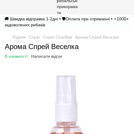
🚚 Швидка відправка 1-2дні • 🛡️Оплата при отриманні • ⭐1000+
задоволених рибаків
Рідини
Спреї
Спреї CharBait
Арома Спрей Веселка
Арома Спрей Веселка
В наявності
Написати відгук