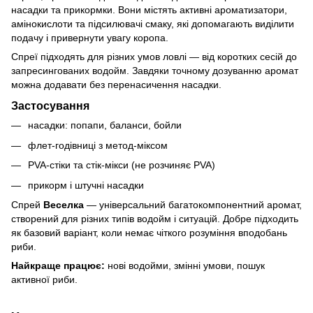
насадки та прикормки. Вони містять активні ароматизатори,
амінокислоти та підсилювачі смаку, які допомагають виділити
подачу і привернути увагу коропа.
Спреї підходять для різних умов ловлі — від коротких сесій до
запресингованих водойм. Завдяки точному дозуванню аромат
можна додавати без перенасичення насадки.
Застосування
насадки: попапи, баланси, бойли
флет-годівниці з метод-міксом
PVA-стіки та стік-мікси (не розчиняє PVA)
прикорм і штучні насадки
Спрей
Веселка
— універсальний багатокомпонентний аромат,
створений для різних типів водойм і ситуацій. Добре підходить
як базовий варіант, коли немає чіткого розуміння вподобань
риби.
Найкраще працює:
нові водойми, змінні умови, пошук
активної риби.