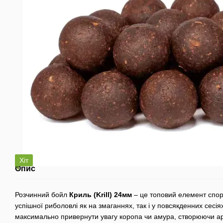
Хіт
Опис
Розчинний бойл
Криль (Krill)
24мм
– це топовий елемент спорт
успішної риболовлі як на змаганнях, так і у повсякденних сесія
максимально привернути увагу коропа чи амура, створюючи ар