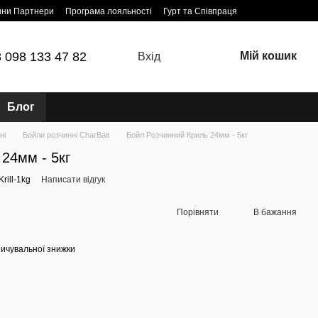
ини Партнери
Програма лояльності
Гурт та Співпраця
 098 133 47 82
Мій кошик
Вхід
Блог
ні
Бойли розчинні CharBait
Бойл Розчинний Криль 24мм - 5кг
24мм - 5кг
rill-1kg
Написати відгук
Порівняти
В бажання
ичувальної знижки