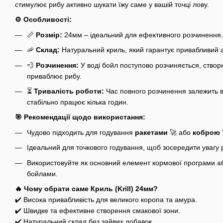
стимулює рибу активно шукати їжу саме у вашій точці лову.
⚙️ Особливості:
📏
Розмір:
24мм – ідеальний для ефективного розчинення.
🦐
Склад:
Натуральний криль, який гарантує привабливий а
💨
Розчинення:
У воді бойл поступово розчиняється, ство
приваблює рибу.
⏳
Тривалість роботи:
Час повного розчинення залежить в
стабільно працює кілька годин.
🎯 Рекомендації щодо використання:
Чудово підходить для годування
ракетами
🚀 або
коброю
Ідеальний для точкового годування, щоб зосередити увагу р
Використовуйте як основний елемент кормової програми аб
бойлами.
🔥 Чому обрати саме
Криль (Krill)
24мм?
✔️ Висока привабливість для великого коропа та амура.
✔️ Швидке та ефективне створення смакової зони.
✔️ Натуральний склад без зайвих добавок.