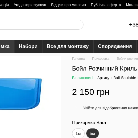
мація
Угода користувача
Відгуки про магазин
Публічна оферта
Магаз
+38
рмка
Набори
Все для монтажу
Спорядження
Головна
Прикормка
Бойли розчин
Бойл Розчинний Криль 
В наявності
Артикул: Boil-Soulable-K
2 150 грн
Увійти
для відображення накоп
%
Прикормка Вага
1кг
5кг