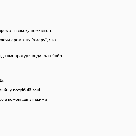
ромат і високу поживність.
рюючи ароматну "хмару", яка
ід температури води, але бойл
🐍.
иби у потрібній зоні.
о в комбінації з іншими