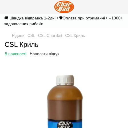
🚚 Швидка відправка 1-2дні • 🛡️Оплата при отриманні • ⭐1000+
задоволених рибаків
Рідини
CSL
CSL CharBait
CSL Криль
CSL Криль
В наявності
Написати відгук