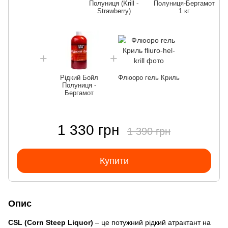
Полуниця (Krill -
Полуниця-Бергамот
Strawberry)
1 кг
Рідкий Бойл
Флюоро гель Криль
Полуниця -
Бергамот
1 330 грн
1 390 грн
Купити
Опис
CSL (Corn Steep Liquor)
– це потужний рідкий атрактант на