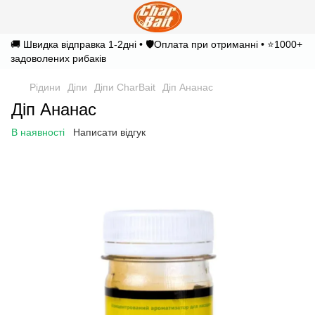
🚚 Швидка відправка 1-2дні • 🛡️Оплата при отриманні • ⭐1000+
задоволених рибаків
Рідини
Діпи
Діпи CharBait
Діп Ананас
Діп Ананас
В наявності
Написати відгук