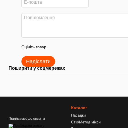
Оцініть товар
Надіслати
Поширити у соцмережах
Каталог
Насадки
Приймаємо до оплати
Стік/Метод мікси