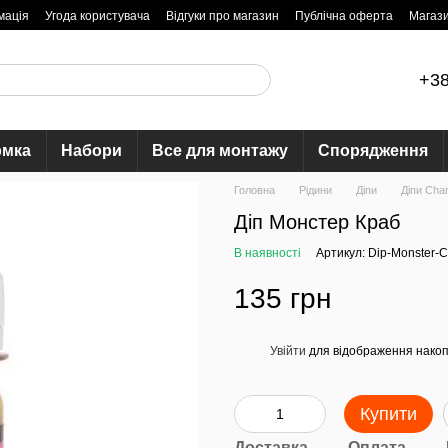
мація
Угода користувача
Відгуки про магазин
Публічна оферта
Магаз
+38
рмка
Набори
Все для монтажу
Спорядження
Головна
Рідини
Діпи
Діпи Char
Діп Монстер Краб
В наявності
Артикул: Dip-Monster-C
135 грн
Увійти
для відображення накоп
%
Купити
Доставка
Оплата