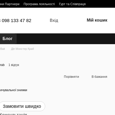
ини Партнери
Програма лояльності
Гурт та Співпраця
 098 133 47 82
Мій кошик
Вхід
Блог
Bait
Діп Монстер Краб
rab
1 відгук
Порівняти
В бажання
ичувальної знижки
Замовити швидко
Консультація