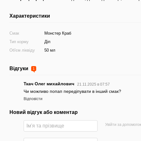
Характеристики
Смак
Монстер Краб
Тип корму
Діп
Об'єм ліквіду
50 мл
Відгуки
1
Ткач Олег михайлович
21.11.2025 в 07:57
Чи можливо попап передіпувати в інший смак?
Відповісти
Новий відгук або коментар
Увійти за допомого