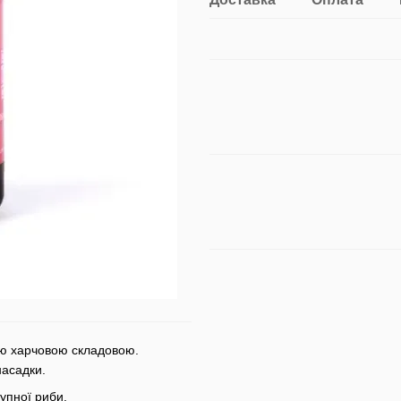
ою харчовою складовою.
насадки.
рупної риби.