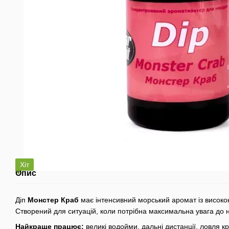
Хіт
Опис
Діп
Монстер Краб
має інтенсивний морський аромат із висок
Створений для ситуацій, коли потрібна максимальна увага до 
Найкраще працює:
великі водойми, дальні дистанції, ловля к