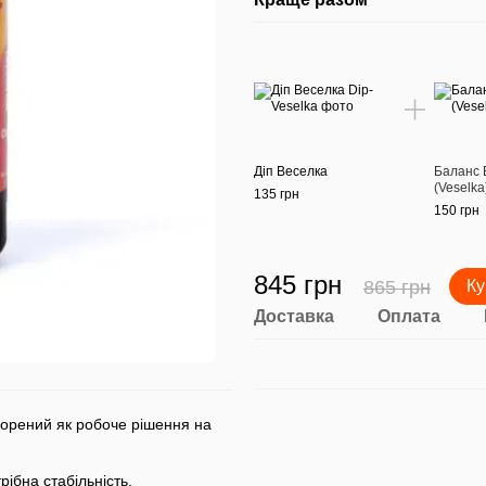
Діп Веселка
Баланс 
(Veselka
135 грн
150 грн
845 грн
865 грн
Ку
Доставка
Оплата
орений як робоче рішення на
рібна стабільність.