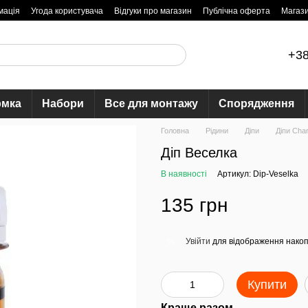
мація
Угода користувача
Відгуки про магазин
Публічна оферта
Магаз
+38
рмка
Набори
Все для монтажу
Спорядження
Головна
Рідини
Діпи
Діпи Char
Діп Веселка
В наявності
Артикул: Dip-Veselka
135 грн
Увійти
для відображення накоп
%
Купити
Краще разом