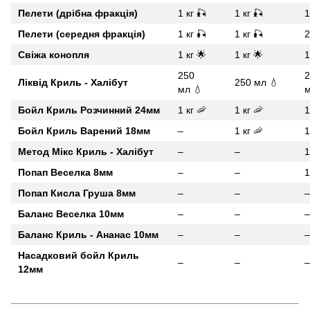
Пелети (дрібна фракція)
1 кг 🎣
1 кг 🎣
1
Пелети (середня фракція)
1 кг 🎣
1 кг 🎣
2
Свіжа конопля
1 кг 🌟
1 кг 🌟
1
250
2
Ліквід Криль - Халібут
250 мл 💧
мл 💧
м
Бойл Криль Розчинний 24мм
1 кг 🦐
1 кг 🦐
1
Бойл Криль Варений 18мм
–
1 кг 🦐
1
Метод Мікс Криль - Халібут
–
–
1
Попап Веселка 8мм
–
–
1
Попап Кисла Груша 8мм
–
–
–
Баланс Веселка 10мм
–
–
–
Баланс Криль - Ананас 10мм
–
–
–
Насадковий бойл Криль
–
–
–
12мм