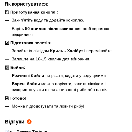
Як користуватися:
1️⃣
Приготування коноплі:
Закип’ятіть воду та додайте коноплю.
Варіть
50 хвилин після закипання
, щоб зернятка
відкрилися.
2️⃣
Підготовка пелетів:
Залийте їх ліквідом
Криль - Халібут
і перемішайте.
Залиште на 10-15 хвилин для вбирання.
3️⃣
Бойли:
Розчинні бойли
не різати, кидати у воду цілими
Варені бойли
можна порізати, залити ліквідом і
використовувати після активності риби або на ніч.
4️⃣
Готово!
Можна підгодовувати та ловити рибу!
Відгуки
2
Dmytro Trotsko