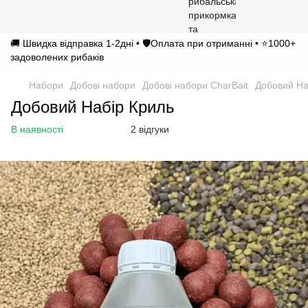
🚚 Швидка відправка 1-2дні • 🛡️Оплата при отриманні • ⭐1000+
задоволених рибаків
Набори
Добові набори
Добові набори CharBait
Добовий На
Добовий Набір Криль
В наявності
2 відгуки