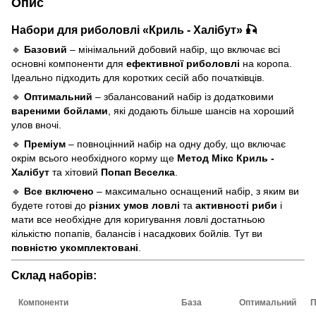
Опис
Набори для риболовлі «Криль - Халібут» 🎣
🔹
Базовий
– мінімальний добовий набір, що включає всі
основні компоненти для
ефективної риболовлі
на коропа.
Ідеально підходить для коротких сесій або початківців.
🔹
Оптимальний
– збалансований набір із додатковими
вареними бойлами
, які додають більше шансів на хороший
улов вночі.
🔹
Преміум
– повноцінний набір на одну добу, що включає
окрім всього необхідного корму ще
Метод Мікс Криль -
Халібут
та хітовий
Попап Веселка
.
🔹
Все включено
– максимально оснащений набір, з яким ви
будете готові до
різних умов ловлі
та
активності риби
і
мати все необхідне для коригування ловлі достатньою
кількістю попапів, балансів і насадкових бойлів. Тут ви
повністю укомплектовані
.
Склад наборів:
Компоненти
База
Оптимальний
П