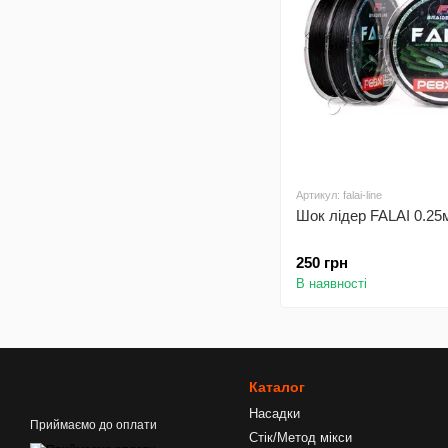
Артикул: falai-line
Шок лідер FALAI 0.25
250 грн
В наявності
Каталог
Насадки
Приймаємо до оплати
Стік/Метод мікси