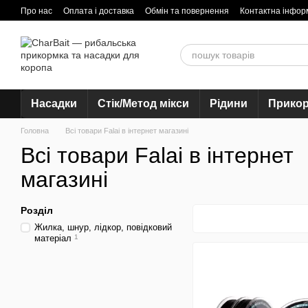
Перейти до основного контенту
Про нас
Оплата і доставка
Обмін та повернення
Контактна інфор
Насадки
Стік/Метод мікси
Рідини
Прико
Головна
Всі товари Falai в інтернет магазині
Всі товари Falai в інтернет
магазині
Розділ
Жилка, шнур, лідкор, повідковий
матеріал
1