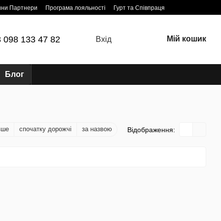
ини Партнери
Програма лояльності
Гурт та Співпраця
 098 133 47 82
Мій кошик
Вхід
Блог
вше
спочатку дорожчі
за назвою
Відображення: