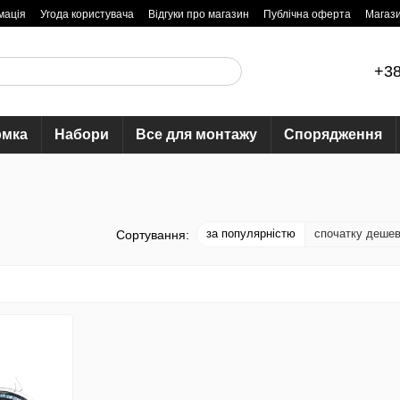
мація
Угода користувача
Відгуки про магазин
Публічна оферта
Магаз
+38
рмка
Набори
Все для монтажу
Спорядження
за популярністю
спочатку деше
Сортування: