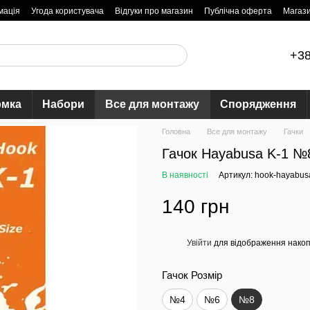
мація
Угода користувача
Відгуки про магазин
Публічна оферта
Магаз
+38
рмка
Набори
Все для монтажу
Спорядження
Головна
Все для монтажу
Гачки
Гачок Hayabusa K-1 №
В наявності
Артикул: hook-hayabus
140 грн
Увійти
для відображення накоп
%
Гачок Розмір
№4
№6
№8