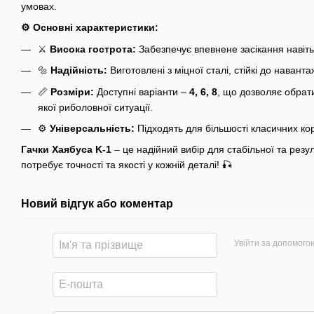
умовах.
⚙️ Основні характеристики:
⚔️
Висока гострота:
Забезпечує впевнене засікання навіт
🔩
Надійність:
Виготовлені з міцної сталі, стійкі до навант
📏
Розміри:
Доступні варіанти –
4, 6, 8
, що дозволяє обрат
якої риболовної ситуації.
⚙️
Універсальність:
Підходять для більшості класичних ко
Гачки Хаябуса K-1
– це надійний вибір для стабільної та резу
потребує точності та якості у кожній деталі! 🎣
Новий відгук або коментар
Увійти за допомого