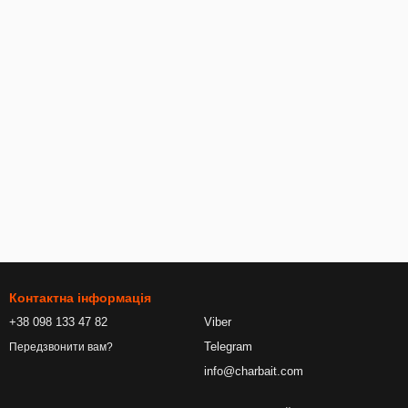
Контактна інформація
+38 098 133 47 82
Viber
Telegram
Передзвонити вам?
info@charbait.com