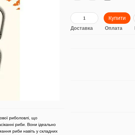
Купити
Доставка
Оплата
пової риболовлі, що
асіканні риби. Вони ідеально
мання риби навіть у складних