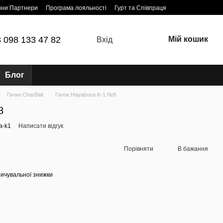
ини Партнери
Програма лояльності
Гурт та Співпраця
 098 133 47 82
Мій кошик
Вхід
Блог
Гачки CharBait
Гачок Hayabusa K-1 №8
8
a-k1
Написати відгук
Порівняти
В бажання
ичувальної знижки