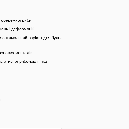
ь обережної риби.
ажень і деформацій.
и оптимальний варіант для будь-
ропових монтажів.
льтативної риболовлі, яка
ю