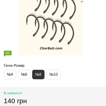
Хіт
Гачок Розмір
№4
№6
№8
№10
В наявності
140 грн