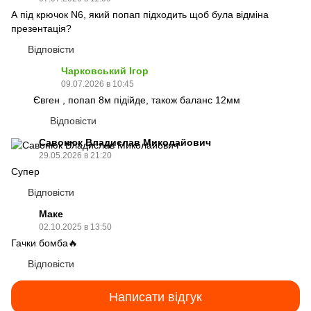
А під крючок N6, який попап підходить щоб була відміна
презентація?
Відповісти
Чарковський Ігор
09.07.2026 в 10:45
Євген , попап 8м підійде, також баланс 12мм
Відповісти
Савонюк Владислав Миколайович
29.05.2026 в 21:20
Супер
Відповісти
Маке
02.10.2025 в 13:50
Гачки бомба🔥
Відповісти
Написати відгук