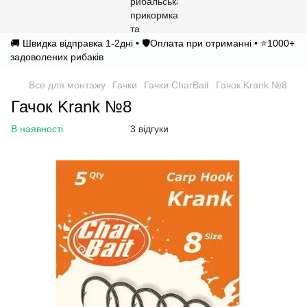
🚚 Швидка відправка 1-2дні • 🛡️Оплата при отриманні • ⭐1000+
задоволених рибаків
Все для монтажу
Гачки
Гачки CharBait
Гачок Krank №8
Гачок Krank №8
В наявності
3 відгуки