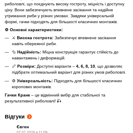
риболовлі, що поєднують високу гостроту, міцність і доступну
ціну. Вони забезпечують впевнене засікання та надійне
утримання риби у різних умовах. Завдяки універсальній
формі, гачки підходять для більшості класичних монтажів.
⚙️ Основні характеристики:
⚔️
Висока гострота:
Забезпечує впевнене засікання
навіть обережної риби.
🔩
Надійність:
Міцна конструкція гарантує стійкість до
навантажень і деформацій.
📏
Розміри:
Доступні варіанти –
4, 6, 8, 10
, що дозволяє
підібрати оптимальний варіант для різних умов риболовлі.
⚙️
Універсальність:
Підходять для більшості класичних
коропових монтажів.
Гачки Кранк
– це відмінний вибір для стабільної та
результативної риболовлі! 🎣
Відгуки
3
Євген
07.07.2026 в 11:09