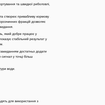
ртування та швидкої риболовлі,
 та створює привабливу кормову
норозчинних фракцій дозволяє
акидання.
ь, який добре працює у
показує стабільний результат у
ом.
д закиданням достатньо додати
 сигнал у точці більш
тури води.
одять для використання з