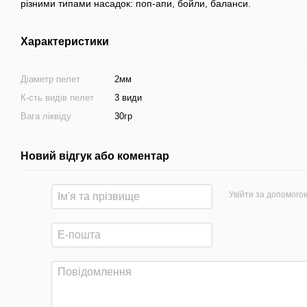
різними типами насадок: поп-апи, бойли, баланси.
Характеристики
Діаметр пелет
2мм
К-сть видів пелет
3 види
Вага ліквіду
30гр
Новий відгук або коментар
Увійти за допомого