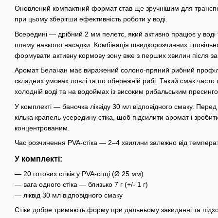
Оновлений компактний формат став ще зручнішим для транспо
при цьому зберігши ефективність роботи у воді.
Всередині — дрібний 2 мм пелетс, який активно працює у воді
пляму навколо насадки. Комбінація швидкорозчинних і повіль
формувати активну кормову зону вже з перших хвилин після з
Аромат Белачан має виражений солоно-пряний рибний профіл
складних умовах ловлі та по обережній рибі. Такий смак часто 
холодній воді та на водоймах із високим рибальським пресинг
У комплекті — баночка ліквіду 30 мл відповідного смаку. Пере
кілька крапель усередину стіка, щоб підсилити аромат і зробити
концентрованим.
Час розчинення PVA-стіка — 2–4 хвилини залежно від темпера
У комплекті:
— 20 готових стіків у PVA-сітці (Ø 25 мм)
— вага одного стіка — близько 7 г (+/- 1 г)
— ліквід 30 мл відповідного смаку
Стіки добре тримають форму при дальньому закиданні та підх