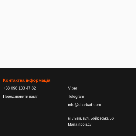
Контактна інформація
+38 098 133 47 82
Viber
Telegram
Передзвонити вам?
info@charbait.com
м. Львів, вул. Бойківська 56
Мапа проїзду