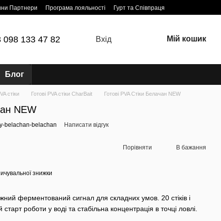
ини Партнери
Програма лояльності
Гурт та Співпраця
 098 133 47 82
Мій кошик
Вхід
Блог
VA стіки
Готові PVA стіки CharBait
Готові PVA Стіки Белачан NEW
ачан NEW
iky-belachan-belachan
Написати відгук
Порівняти
В бажання
ичувальної знижки
жний ферментований сигнал для складних умов. 20 стіків і
й старт роботи у воді та стабільна концентрація в точці ловлі.