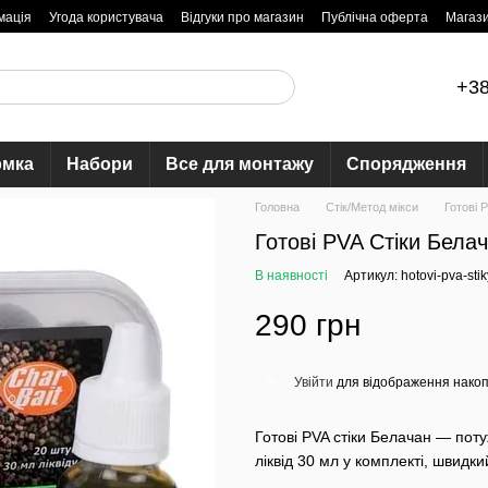
мація
Угода користувача
Відгуки про магазин
Публічна оферта
Магаз
+38
рмка
Набори
Все для монтажу
Спорядження
Головна
Стік/Метод мікси
Готові P
Готові PVA Стіки Бел
В наявності
Артикул: hotovi-pva-st
290 грн
Увійти
для відображення накоп
%
Готові PVA стіки Белачан — поту
ліквід 30 мл у комплекті, швидки