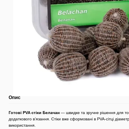
Опис
Готові PVA стіки Белачан
— швидке та зручне рішення для точ
додаткового в’язання. Стіки вже сформовані в PVA-сітці діаметр
використання.