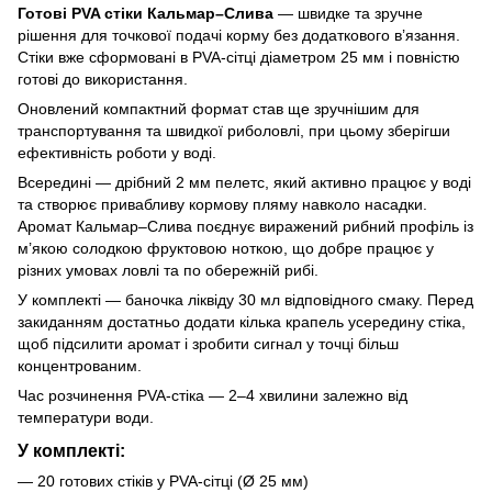
Готові PVA стіки Кальмар–Слива
— швидке та зручне
рішення для точкової подачі корму без додаткового в’язання.
Стіки вже сформовані в PVA-сітці діаметром 25 мм і повністю
готові до використання.
Оновлений компактний формат став ще зручнішим для
транспортування та швидкої риболовлі, при цьому зберігши
ефективність роботи у воді.
Всередині — дрібний 2 мм пелетс, який активно працює у воді
та створює привабливу кормову пляму навколо насадки.
Аромат Кальмар–Слива поєднує виражений рибний профіль із
м’якою солодкою фруктовою ноткою, що добре працює у
різних умовах ловлі та по обережній рибі.
У комплекті — баночка ліквіду 30 мл відповідного смаку. Перед
закиданням достатньо додати кілька крапель усередину стіка,
щоб підсилити аромат і зробити сигнал у точці більш
концентрованим.
Час розчинення PVA-стіка — 2–4 хвилини залежно від
температури води.
У комплекті:
— 20 готових стіків у PVA-сітці (Ø 25 мм)