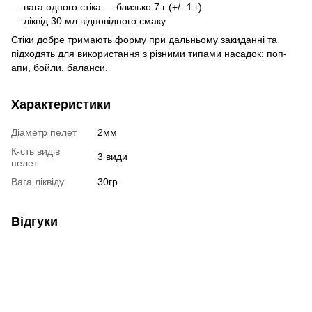
— вага одного стіка — близько 7 г (+/- 1 г)
— ліквід 30 мл відповідного смаку
Стіки добре тримають форму при дальньому закиданні та
підходять для використання з різними типами насадок: поп-
апи, бойли, баланси.
Характеристики
Діаметр пелет
2мм
К-сть видів
3 види
пелет
Вага ліквіду
30гр
Відгуки