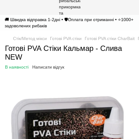
🚚 Швидка відправка 1-2дні • 🛡️Оплата при отриманні • ⭐1000+
задоволених рибаків
Стік/Метод мікси
Готові PVA стіки
Готові PVA стіки CharBait
Готові PVA Стіки Кальмар - Слива
NEW
В наявності
Написати відгук