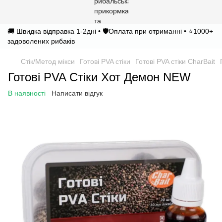
🚚 Швидка відправка 1-2дні • 🛡️Оплата при отриманні • ⭐1000+
задоволених рибаків
Стік/Метод мікси
Готові PVA стіки
Готові PVA стіки CharBait
Готові PVA Стіки Хот Демон NEW
В наявності
Написати відгук