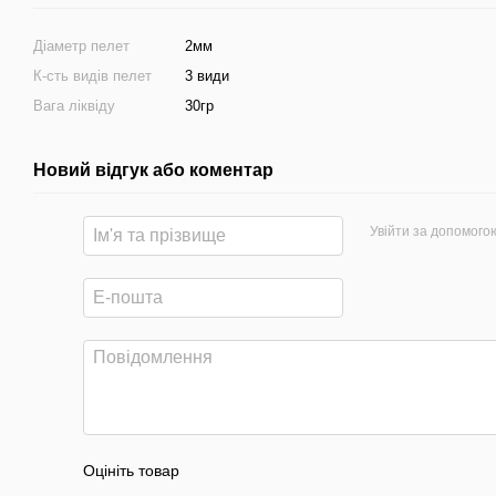
Діаметр пелет
2мм
К-сть видів пелет
3 види
Вага ліквіду
30гр
Новий відгук або коментар
Увійти за допомого
Оцініть товар