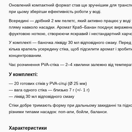
Оновлений компактний формат став ще зручнішим для транспо
при цьому зберігши ефективність роботи у воді.
Всередині — дрібний 2 мм пелетс, який активно працює у воді
пляму навколо насадки. Аромат Краб–Банан поєднує виражени
фруктовою ноткою, створюючи яскравий і нестандартний харчо
У комплекті — баночка ліквіду 30 мл відповідного смаку. Пере
кілька крапель усередину стіка, щоб підсилити аромат і зробити
концентрованим.
Час розчинення PVA-стіка — 2–4 хвилини залежно від темпера
У комплекті:
— 20 готових стіків у PVA-сітці (Ø 25 мм)
— вага одного стіка — близько 7 г (+/- 1 г)
— ліквід 30 мл відповідного смаку
Стіки добре тримають форму при дальньому закиданні та підх
різними типами насадок: поп-апи, бойли, баланси.
Характеристики