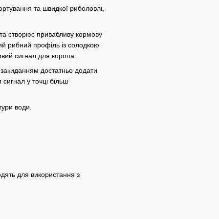
ртування та швидкої риболовлі,
 та створює привабливу кормову
й рибний профіль із солодкою
вий сигнал для коропа.
д закиданням достатньо додати
 сигнал у точці більш
тури води.
одять для використання з