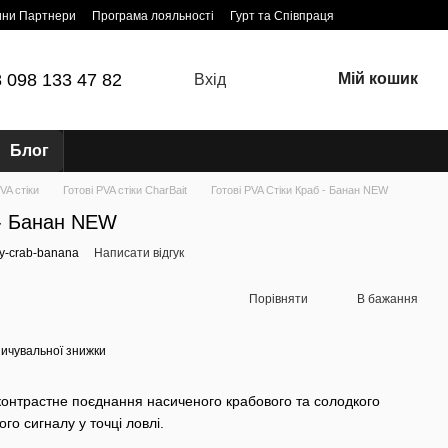
ини Партнери
Програма лояльності
Гурт та Співпраця
 098 133 47 82
Мій кошик
Вхід
Блог
VA стіки
Готові PVA стіки CharBait
Готові PVA Стіки Краб - Банан NEW
 - Банан NEW
ky-crab-banana
Написати відгук
Порівняти
В бажання
ичувальної знижки
контрастне поєднання насиченого крабового та солодкого
о сигналу у точці ловлі.