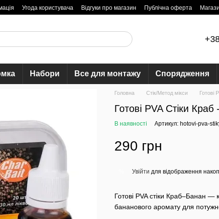
мація
Угода користувача
Відгуки про магазин
Публічна оферта
Магаз
+38
рмка
Набори
Все для монтажу
Спорядження
Головна
Стік/Метод мікси
Готові P
Готові PVA Стіки Краб
В наявності
Артикул: hotovi-pva-sti
290 грн
Увійти
для відображення накоп
%
Готові PVA стіки Краб–Банан — 
бананового аромату для потужног