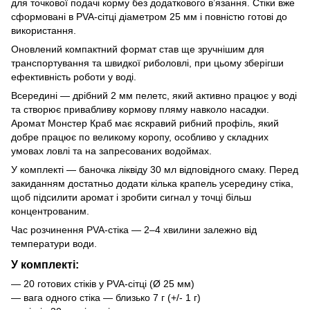
для точкової подачі корму без додаткового в’язання. Стіки вже
сформовані в PVA-сітці діаметром 25 мм і повністю готові до
використання.
Оновлений компактний формат став ще зручнішим для
транспортування та швидкої риболовлі, при цьому зберігши
ефективність роботи у воді.
Всередині — дрібний 2 мм пелетс, який активно працює у воді
та створює привабливу кормову пляму навколо насадки.
Аромат Монстер Краб має яскравий рибний профіль, який
добре працює по великому коропу, особливо у складних
умовах ловлі та на запресованих водоймах.
У комплекті — баночка ліквіду 30 мл відповідного смаку. Перед
закиданням достатньо додати кілька крапель усередину стіка,
щоб підсилити аромат і зробити сигнал у точці більш
концентрованим.
Час розчинення PVA-стіка — 2–4 хвилини залежно від
температури води.
У комплекті:
— 20 готових стіків у PVA-сітці (Ø 25 мм)
— вага одного стіка — близько 7 г (+/- 1 г)