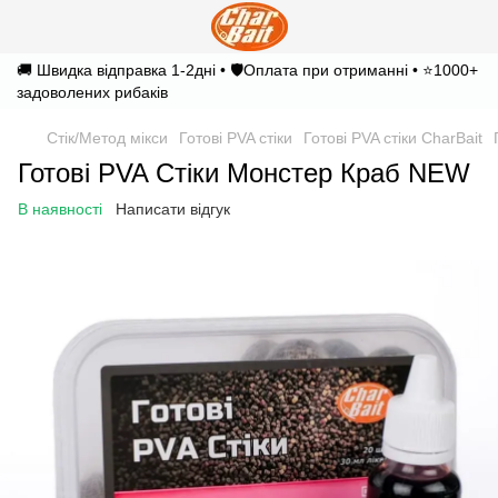
🚚 Швидка відправка 1-2дні • 🛡️Оплата при отриманні • ⭐1000+
задоволених рибаків
Стік/Метод мікси
Готові PVA стіки
Готові PVA стіки CharBait
Готові PVA Стіки Монстер Краб NEW
В наявності
Написати відгук