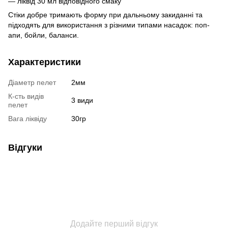
— ліквід 30 мл відповідного смаку
Стіки добре тримають форму при дальньому закиданні та
підходять для використання з різними типами насадок: поп-
апи, бойли, баланси.
Характеристики
Діаметр пелет
2мм
К-сть видів
3 види
пелет
Вага ліквіду
30гр
Відгуки
Додайте перший відгук