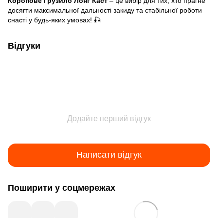
Коропове Грузило Лонг Каст
– це вибір для тих, хто прагне
досягти максимальної дальності закиду та стабільної роботи
снасті у будь-яких умовах! 🎣
Відгуки
Додайте перший відгук
Написати відгук
Поширити у соцмережах