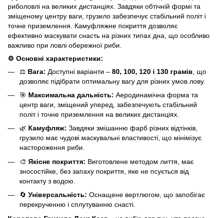
риболовлі на великих дистанціях. Завдяки обтічній формі та
зміщеному центру ваги, грузило забезпечує стабільний політ і
точне приземлення. Камуфляжне покриття дозволяє
ефективно маскувати снасть на різних типах дна, що особливо
важливо при ловлі обережної риби.
⚙️ Основні характеристики:
⚖️
Вага:
Доступні варіанти –
80, 100, 120 і 130 грамів
, що
дозволяє підібрати оптимальну вагу для різних умов лову.
🎯
Максимальна дальність:
Аеродинамічна форма та
центр ваги, зміщений уперед, забезпечують стабільний
політ і точне приземлення на великих дистанціях.
🌿
Камуфляж:
Завдяки змішанню фарб різних відтінків,
грузило має чудові маскувальні властивості, що мінімізує
настороження риби.
🎨
Якісне покриття:
Виготовлене методом лиття, має
зносостійке, без запаху покриття, яке не псується від
контакту з водою.
🔄
Універсальність:
Оснащене вертлюгом, що запобігає
перекрученню і сплутуванню снасті.