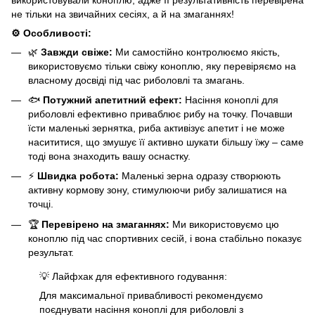
не тільки на звичайних сесіях, а й на змаганнях!
⚙️ Особливості:
🌿
Завжди свіже:
Ми самостійно контролюємо якість,
використовуємо тільки свіжу коноплю, яку перевіряємо на
власному досвіді під час риболовлі та змагань.
🐟
Потужний апетитний ефект:
Насіння коноплі для
риболовлі ефективно приваблює рибу на точку. Почавши
їсти маленькі зернятка, риба активізує апетит і не може
насититися, що змушує її активно шукати більшу їжу – саме
тоді вона знаходить вашу оснастку.
⚡
Швидка робота:
Маленькі зерна одразу створюють
активну кормову зону, стимулюючи рибу залишатися на
точці.
🏆
Перевірено на змаганнях:
Ми використовуємо цю
коноплю під час спортивних сесій, і вона стабільно показує
результат.
💡 Лайфхак для ефективного годування:
Для максимальної привабливості рекомендуємо
поєднувати насіння коноплі для риболовлі з