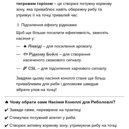
тигровим горіхом
– це створює потужну кормову
зону, яка приваблює навіть обережну рибу та
утримує її на точці тривалий час.
💧 Підсилення ефекту рідинами:
Щоб ще більше посилити ефективність, замочіть
насіння у:
🔥
Ліквіді
– для посилення аромату.
🐟
Рідкому Бойлі
– для створення
насиченого смакового сигналу.
🌾
CSL
– для підсилення харчового сигналу.
Завдяки цьому насіння коноплі стане ще більш
привабливим для риби і допоможе швидше
зібрати улов на точці!
🔥 Чому обрати саме Насіння Коноплі для Риболовлі?
✔️ Завжди свіже, перевірене на практиці.
✔️ Стимулює потужний апетит у риби.
✔️ Створює активну кормову зону, утримуючи рибу на точці.