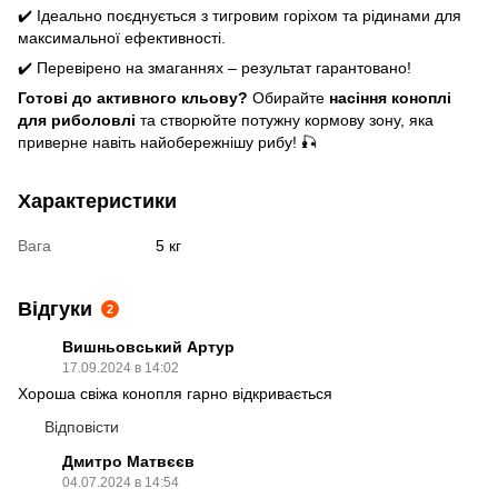
✔️ Ідеально поєднується з тигровим горіхом та рідинами для
максимальної ефективності.
✔️ Перевірено на змаганнях – результат гарантовано!
Готові до активного кльову?
Обирайте
насіння коноплі
для риболовлі
та створюйте потужну кормову зону, яка
приверне навіть найобережнішу рибу! 🎣
Характеристики
Вага
5 кг
Відгуки
2
Вишньовський Артур
17.09.2024 в 14:02
Хороша свіжа конопля гарно відкривається
Відповісти
Дмитро Матвєєв
04.07.2024 в 14:54