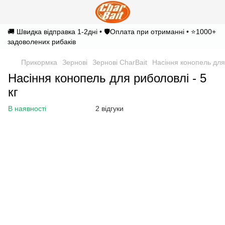
🚚 Швидка відправка 1-2дні • 🛡️Оплата при отриманні • ⭐1000+
задоволених рибаків
Прикормка
Зернові
Зернові CharBait
Насіння конопель для 
Насіння конопель для риболовлі - 5
кг
В наявності
2 відгуки