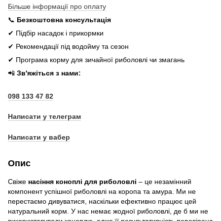
Більше інформації про оплату
📞
Безкоштовна консультація
✔ Підбір насадок і прикормки
✔ Рекомендації під водойму та сезон
✔ Програма корму для зичайної риболовлі чи змагань
📲
Зв'яжіться з нами:
098 133 47 82
Написати у телеграм
Написати у вабер
Опис
Свіже
насіння коноплі для риболовлі
– це незамінний
компонент успішної риболовлі на коропа та амура. Ми не
перестаємо дивуватися, наскільки ефективно працює цей
натуральний корм. У нас немає жодної риболовлі, де б ми не
використовували коноплю, адже її результативність перевірена