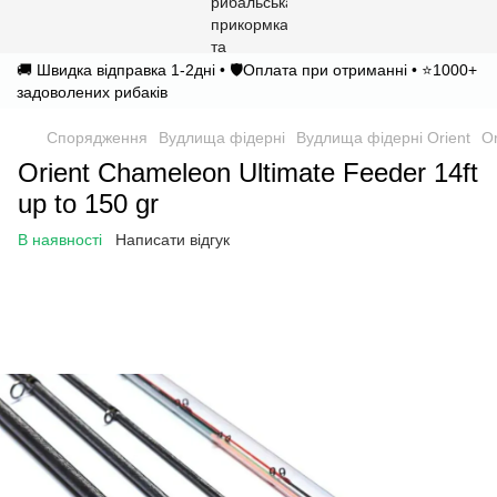
🚚 Швидка відправка 1-2дні • 🛡️Оплата при отриманні • ⭐1000+
задоволених рибаків
Спорядження
Вудлища фідерні
Вудлища фідерні Orient
Or
Orient Chameleon Ultimate Feeder 14ft
up to 150 gr
В наявності
Написати відгук