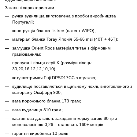
Загальні характеристики:
ручка вудилища виготовлена з пробки виробництва
Португалії;
конструкція бланка fir-tree (патент WIPO);
матеріал бланка Toray Японія 55-66 msi (40T + 46T);
заглушка Orient Rods матеріал титан з фірмовим
гравіюванням;
пропускні кільця серії K (розміри кілець:
30,20,16,12,12,10,10);
котушкотримач Fuji DPSD17CC з втулкою;
вудилище поставляється в щільному чохлі, виготовленого з
матеріалу Оксфорд 900;
вага порожнього бланка 173 грам;
вага вудилища 310 грам;
кастингова дальність закидання корму вагою 80 гр з
моноволосінню 0,26 – становить 160+ метрів.
гарантія виробника 10 років