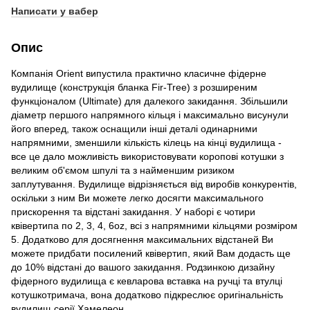
Написати у вабер
Опис
Компанія Orient випустила практично класичне фідерне
вудилище (конструкція бланка Fir-Tree) з розширеним
функціоналом (Ultimate) для далекого закидання. Збільшили
діаметр першого напрямного кільця і ​​максимально висунули
його вперед, також оснащили інші деталі одинарними
напрямними, зменшили кількість кілець на кінці вудилища -
все це дало можливість використовувати коропові котушки з
великим об'ємом шпулі та з найменшим ризиком
заплутування. Вудилище відрізняється від виробів конкурентів,
оскільки з ним Ви можете легко досягти максимального
прискорення та відстані закидання. У наборі є чотири
квівертипа по 2, 3, 4, 6oz, всі з напрямними кільцями розміром
5. Додатково для досягнення максимальних відстаней Ви
можете придбати посилений квівертип, який Вам додасть ще
до 10% відстані до вашого закидання. Родзинкою дизайну
фідерного вудилища є кевларова вставка на ручці та втулці
котушкотримача, вона додатково підкреслює оригінальність
вудилищ серії Хамелеон.