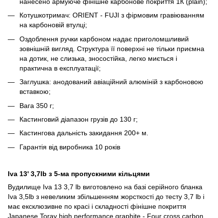
нанесено армуюче фінішне карбонове покриття 1К (plain);
Котушкотримач: ORIENT - FUJI з фірмовим гравіюванням
на карбоновій втулці;
Оздоблення ручки карбоном надає приголомшливий
зовнішній вигляд. Структура її поверхні не тільки приємна
на дотик, не слизька, зносостійка, легко миється і
практична в експлуатації;
Заглушка: анодований авіаційний алюміній з карбоновою
вставкою;
Вага 350 г;
Кастинговий діапазон грузів до 130 г;
Кастингова дальність закидання 200+ м.
Гарантія від виробника 10 років
Iva 13' 3,7lb з 5-ма пропускними кільцями
Вудилище Iva 13 3,7 lb виготовлено ​​на базі серійного бланка
Iva 3,5lb з невеликим збільшенням жорсткості до тесту 3,7 lb і
має ексклюзивне по красі і складності фінішне покриття
Japanese Toray high performance graphite - Four cross carbon.