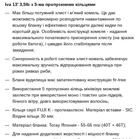
Iva 13' 3,5lb з 5-ма пропускними кільцями
Має більш потужний хлист і м'який комель. Це дає
можливість рівномірно розподілити навантаження по
всьому бланку і ефективно проводити далекі кидки по
коротшій дузі. Особливість конструкції комеля - надання
максимального початкового прискорення хлисту (на зразок
роботи батога), і швидко його стабілізувати після
закидання;
Синхронність в роботі системи хлист-комель забезпечує
максимальну зручність відпрацювання вудилища при
різких ривках риби;
Бланк вудилища має запатентовану конструкцію fir-tree
Використання 5 пропускних кілець мінімізує можливі
захлести при використанні моно і товстих шок-лідерів,
бічного вітру, довго використовуваних волосінь;
Кільця серії FUJI K - протизахлесні. Матеріал вставки - SIC.
Вхідне кільце 30 мм;
Матеріал бланка: Toray Япония - 55-66 msi (40T + 46Т);
Для надання додаткової жорсткості і міцності бланку