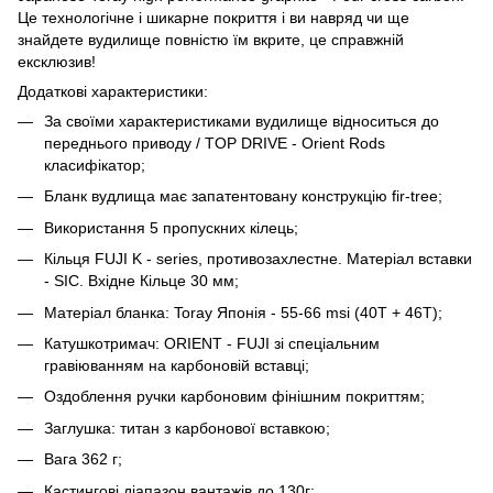
Це технологічне і шикарне покриття і ви навряд чи ще
знайдете вудилище повністю їм вкрите, це справжній
ексклюзив!
Додаткові характеристики:
За своїми характеристиками вудилище відноситься до
переднього приводу / TOP DRIVE - Orient Rods
класифікатор;
Бланк вудлища має запатентовану конструкцію fir-tree;
Використання 5 пропускних кілець;
Кільця FUJI K - series, противозахлестне. Матеріал вставки
- SIC. Вхідне Кільце 30 мм;
Матеріал бланка: Toray Японія - 55-66 msi (40T + 46Т);
Катушкотримач: ORIENT - FUJI зі спеціальним
гравіюванням на карбоновій вставці;
Оздоблення ручки карбоновим фінішним покриттям;
Заглушка: титан з карбонової вставкою;
Вага 362 г;
Кастингові діапазон вантажів до 130г;