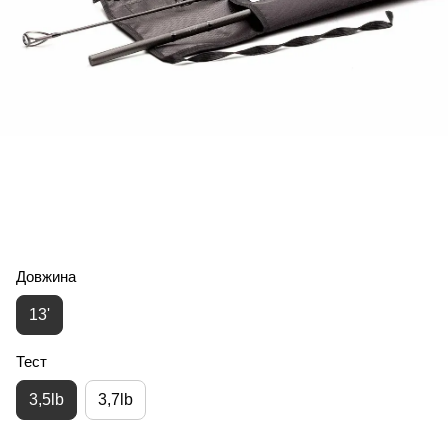
Довжина
13'
Тест
3,5lb
3,7lb