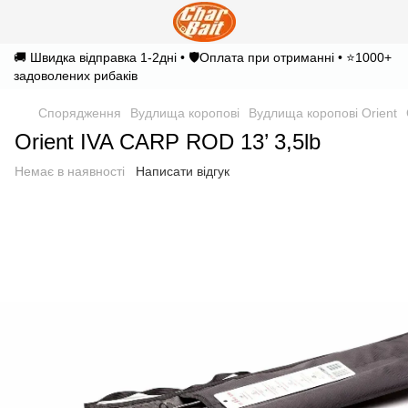
🚚 Швидка відправка 1-2дні • 🛡️Оплата при отриманні • ⭐1000+
задоволених рибаків
Спорядження
Вудлища коропові
Вудлища коропові Orient
Orient IVA CARP ROD 13’ 3,5lb
Немає в наявності
Написати відгук