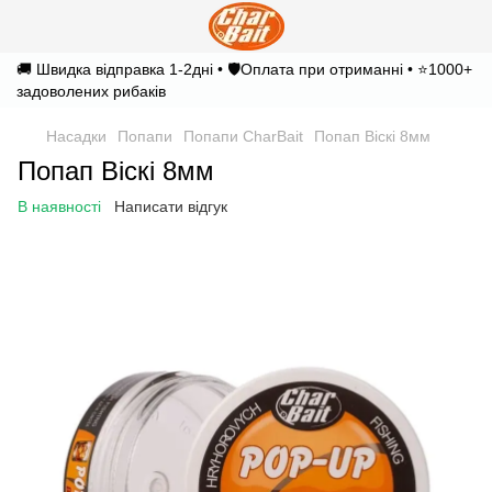
🚚 Швидка відправка 1-2дні • 🛡️Оплата при отриманні • ⭐1000+
задоволених рибаків
Насадки
Попапи
Попапи CharBait
Попап Віскі 8мм
Попап Віскі 8мм
В наявності
Написати відгук