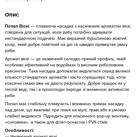
Опис
Попап Віскі
— плаваюча насадка з насиченим ароматом віскі,
створена для ситуацій, коли рибу потрібно здивувати
нестандартною подачею. Має виразний бурштиново-жовтий
колір, який добре помітний на дні та швидко привертає увагу
риби.
Аромат віскі — це незвичний солодко-пряний профіль, який
особливо ефективний на водоймах із високим риболовним
пресингом. Така насадка допомагає виділитися серед великої
кількості стандартних ароматів і часто спрацьовує тоді, коли
класичні смаки вже не дають результату. Добре працює як у
теплій воді, так і в прохолодні періоди зі зниженою активністю
риби.
Попап має стабільну плавучість і впевнено тримає насадку
над дном, що важливо при ловлі на мулі, траві або в умовах
слабкої видимості. Підходить для класичного pop-up монтажу,
«сніговика», а також для флет-оснасток і PVA стіків.
Особливості:
— Незвичний аромат віскі