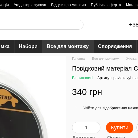
мація
Угода користувача
Відгуки про магазин
Публічна оферта
Магаз
+38
рмка
Набори
Все для монтажу
Спорядження
Головна
Все для монтажу
Жилка, 
Повідковий матеріал 
В наявності
Артикул: povidkovyi-ma
340 грн
Увійти
для відображення накоп
%
Купити
Доставка
Оплата