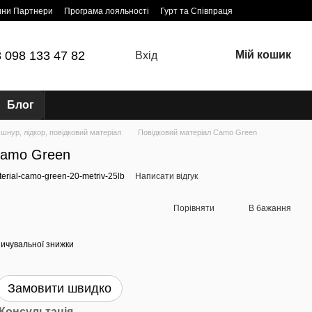
ини Партнери
Програма лояльності
Гурт та Співпраця
 098 133 47 82
Мій кошик
Вхід
Блог
шнур, лідкор, повідковий матеріал
Повідковий матеріал Camo Green
Camo Green
terial-camo-green-20-metriv-25lb
Написати відгук
Порівняти
В бажання
ичувальної знижки
Замовити швидко
Консультація