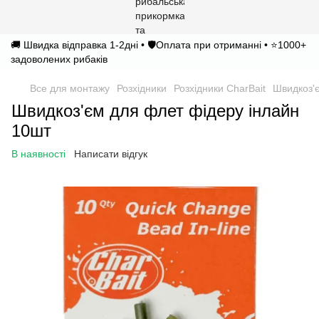
🚚 Швидка відправка 1-2дні • 🛡️Оплата при отриманні • ⭐1000+
задоволених рибаків
Все для монтажу
Розхідники
Розхідники CharBait
Швидкоз'
Швидкоз'єм для флет фідеру інлайн
10шт
В наявності
Написати відгук