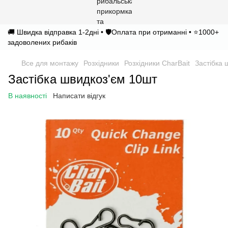
🚚 Швидка відправка 1-2дні • 🛡️Оплата при отриманні • ⭐1000+
задоволених рибаків
Все для монтажу
Розхідники
Розхідники CharBait
Застібка 
Застібка швидкоз'єм 10шт
В наявності
Написати відгук