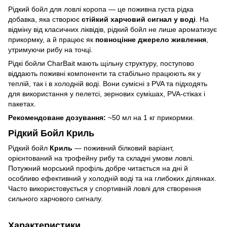
Рідкий бойл для ловлі коропа — це поживна густа рідка
добавка, яка створює
стійкий харчовий сигнал у воді
. На
відміну від класичних ліквідів, рідкий бойл не лише ароматизує
прикормку, а й працює як
повноцінне джерело живлення
,
утримуючи рибу на точці.
Рідкі бойли CharBait мають щільну структуру, поступово
віддають поживні компоненти та стабільно працюють як у
теплій, так і в холодній воді. Вони сумісні з PVA та підходять
для використання у пелетсі, зернових сумішах, PVA-стіках і
пакетах.
Рекомендоване дозування:
~50 мл на 1 кг прикормки.
Рідкий Бойл Криль
Рідкий бойл
Криль
— поживний білковий варіант,
орієнтований на трофейну рибу та складні умови ловлі.
Потужний морський профіль добре читається на дні й
особливо ефективний у холодній воді та на глибоких ділянках.
Часто використовується у спортивній ловлі для створення
сильного харчового сигналу.
Характеристики