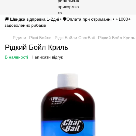
🚚 Швидка відправка 1-2дні • 🛡️Оплата при отриманні • ⭐1000+
задоволених рибаків
Рідини
Рідкі Бойли
Рідкі Бойли CharBait
Рідкий Бойл Криль
Рідкий Бойл Криль
В наявності
Написати відгук