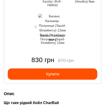
Халібут (Krill -
(Veselka) 8мм
Halibut)
Баланс Кальмар-
Полуниця (Squid-
Strawberry) 12мм
830 грн
870 грн
Купити
Опис
Що таке рідкий бойл CharBait