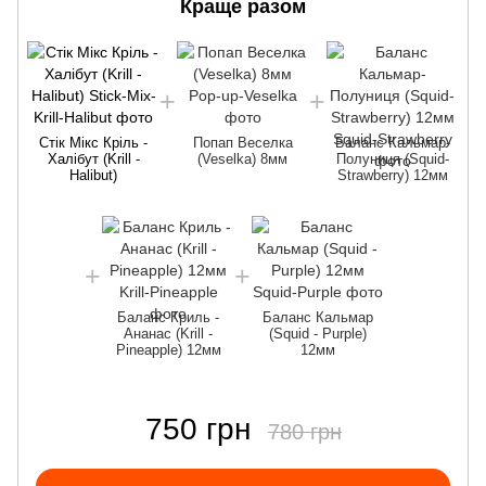
Краще разом
Стік Мікс Кріль -
Попап Веселка
Баланс Кальмар-
Халібут (Krill -
(Veselka) 8мм
Полуниця (Squid-
Halibut)
Strawberry) 12мм
Баланс Криль -
Баланс Кальмар
Ананас (Krill -
(Squid - Purple)
Pineapple) 12мм
12мм
750 грн
780 грн