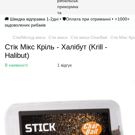
🚚 Швидка відправка 1-2дні • 🛡️Оплата при отриманні • ⭐1000+
задоволених рибаків
Стік/Метод мікси
Стік мікси
Стік мікси CharBait
Стік Мікс Кріл
Стік Мікс Кріль - Халібут (Krill -
Halibut)
В наявності
1 відгук