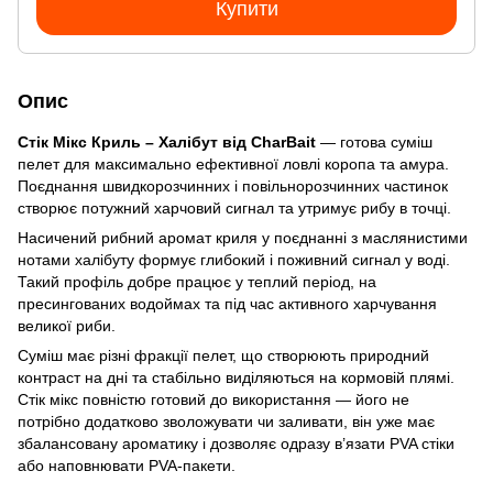
Купити
Опис
Стік Мікс Криль – Халібут від CharBait
— готова суміш
пелет для максимально ефективної ловлі коропа та амура.
Поєднання швидкорозчинних і повільнорозчинних частинок
створює потужний харчовий сигнал та утримує рибу в точці.
Насичений рибний аромат криля у поєднанні з маслянистими
нотами халiбуту формує глибокий і поживний сигнал у воді.
Такий профіль добре працює у теплий період, на
пресингованих водоймах та під час активного харчування
великої риби.
Суміш має різні фракції пелет, що створюють природний
контраст на дні та стабільно виділяються на кормовій плямі.
Стік мікс повністю готовий до використання — його не
потрібно додатково зволожувати чи заливати, він уже має
збалансовану ароматику і дозволяє одразу в’язати PVA стіки
або наповнювати PVA-пакети.