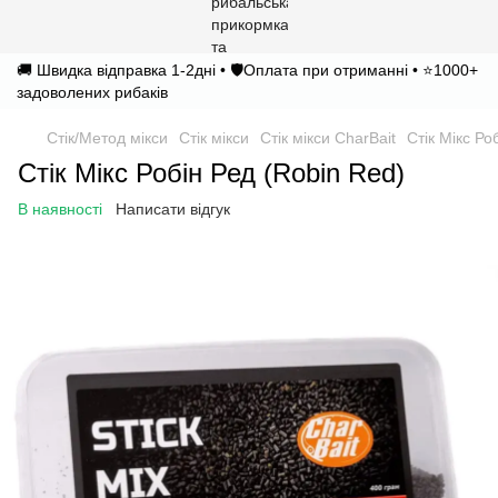
🚚 Швидка відправка 1-2дні • 🛡️Оплата при отриманні • ⭐1000+
задоволених рибаків
Стік/Метод мікси
Стік мікси
Стік мікси CharBait
Стік Мікс Ро
Стік Мікс Робін Ред (Robin Red)
В наявності
Написати відгук