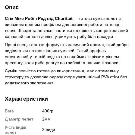
Опис
Стік Мікс Робін Ред від CharBait
— готова суміш пелет із
виразним пряним профілем для активної роботи на точці
ловлі. Швидкі та повільні частинки створюють концентрований
харчовий сигнал і довше утримують рибу біля насадки.
Пряні спецієві нотки формують насичений аромат, який добре
виділяється на фоні інших сумішей. Такий профіль
ефективний у теплій воді та на водоймах із різним рівнем
пресингу, коли риба реагує на глибокі та насичені запахи.
Суміш повністю готова до використання, має оптимальну
структуру та дозволяє одразу формувати щільні PVA стіки без
додаткового зволоження.
Характеристики
Вага
400гр
Діаметр пелет
2мм
К-сть видів
3 види
пелет