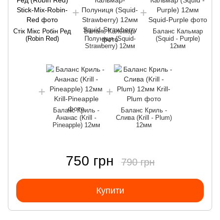
Стік Мікс Робін Ред
Баланс Кальмар-
Баланс Кальмар
(Robin Red)
Полуниця (Squid-
(Squid - Purple)
Strawberry) 12мм
12мм
Баланс Криль -
Баланс Криль -
Ананас (Krill -
Слива (Krill - Plum)
Pineapple) 12мм
12мм
750 грн
790 грн
Купити