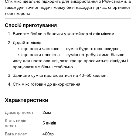
Стік мікс ідеально підходить для використання з PVA-стіками, а
також для точної подачі корму біля насадки під час спортивної
ловлі коропа.
Спосіб приготування
Висипте бойли з баночки у контейнер зі стік міксом.
Додайте ліквід:
— якщо влити частково — суміш буде готова швидше;
— якщо влити повністю — суміш потребуватиме більше
часу для настоювання, зате краще просочиться ліквідом і
працюватиме більш стабільно.
Залиште суміш настоюватися на 40–60 хвилин.
Стік мікс готовий до використання.
Характеристики
Діаметр пелет
2мм
К-сть видів
5 видів
пелет
Вага пелет
400гр