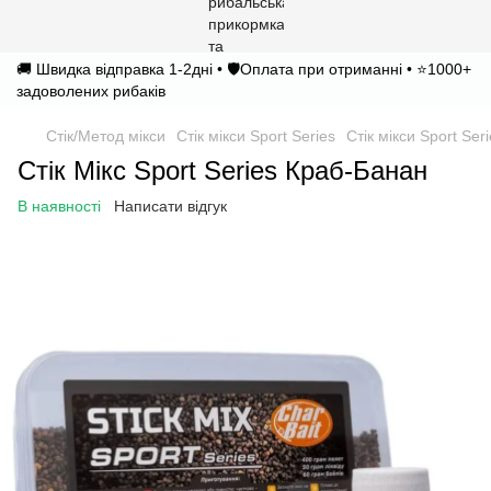
🚚 Швидка відправка 1-2дні • 🛡️Оплата при отриманні • ⭐1000+
задоволених рибаків
Стік/Метод мікси
Стік мікси Sport Series
Стік мікси Sport Ser
Стік Мікс Sport Series Краб-Банан
В наявності
Написати відгук