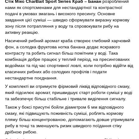
Стік Мікс CharBait Sport Series Краб – Банан
розроблений
нами як спортсменами для нестандартної та контрастної
подачі в умовах змагань і високого пресингу. Основне
завдання цієї суміші — швидко сформувати виразну кормову
зону після потрапляння у воду та спровокувати рибу на
активну реакцію.
Насичений рибний аромат краба створює глибокий харчовий
фон, а солодка фруктова нотка банана додає яскравого
контрасту та робить сигнал більш помітним у воді. Така
комбінація добре працює у теплий період, на пресингованих
водоймах та під час спортивної ловлі, коли потрібно відійти від
класичних рибних або солодких профілів і подати
нестандартне поєднання.
У комплекті ви отримуєте фірмовий ліквід відповідного смаку,
який підсилює аромат, пришвидшує старт роботи суміші у воді
та забезпечує більш стабільне і тривале виділення сигналу.
Також у боксі присутні бойли діаметром 6 мм відповідного
смаку, які підвищують поживність суміші, роблять кормову
пляму більш концентрованою, допомагають довше утримувати
рибу в точці та зменшують ризик швидкого поїдання стіку
дрібною рибою.